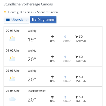
Stündliche Vorhersage Canoas
Heute gibt es bis zu 2 Sonnenstunden
Übersicht
Diagramm
00-01 Uhr
Wolkig
SO
19°
0 %
0 l/m²
12 km/h
01-02 Uhr
Wolkig
SO
20°
0 %
0 l/m²
14 km/h
02-03 Uhr
Wolkig
SO
20°
0 %
0 l/m²
15 km/h
03-04 Uhr
Stark bewölkt
SO
20°
0 %
0 l/m²
16 km/h