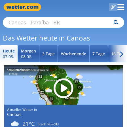
Das Wetter heute in Canoas
Heute
Morgen
3 Tage
Wochenende
7 Tage
16 Tage
07.08.
08.08.
Brasilien-Wetter
Aktuelles Wetter in
Canoas
21°C
Stark bewölkt