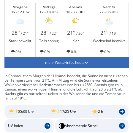
Morgens
Mittags
Abends
Nachts
06 - 12 Uhr
12 - 18 Uhr
18 - 22 Uhr
22 - 06 Uhr
28°
28°
21°
21°
/ 21°
/ 22°
/ 20°
/ 19°
Stark bewölkt
Teils sonnig
Klar
Wechselnd bewölkt
0 %
0 %
0 %
0 %
mehr Wetterinfos heute
In Canoas ist am Morgen der Himmel bedeckt, die Sonne ist nicht zu sehen
bei Temperaturen von 21°C. Am Mittag wird die Sonne von einzelnen
Wolken verdeckt bei Höchsttemperaturen bis zu 28°C. Abends gibt es in
Canoas einen wolkenlosen Himmel und die Luft kühlt auf 20 bis 21°C ab.
Nachts gibt es nur selten Lücken in der Wolkendecke und die Temperatur
fällt auf 19°C.
05:33 Uhr
17:25 Uhr
2 h
UV-Index
Abnehmende Sichel