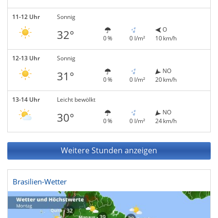
11-12 Uhr
Sonnig
O
32°
0 %
0 l/m²
10 km/h
12-13 Uhr
Sonnig
NO
31°
0 %
0 l/m²
20 km/h
13-14 Uhr
Leicht bewölkt
NO
30°
0 %
0 l/m²
24 km/h
Weitere Stunden anzeigen
Brasilien-Wetter