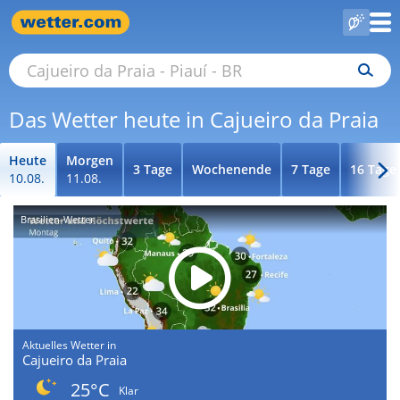
Das Wetter heute in Cajueiro da Praia
Heute
Morgen
3 Tage
Wochenende
7 Tage
16 Tage
10.08.
11.08.
Brasilien-Wetter
Aktuelles Wetter in
Cajueiro da Praia
25°C
Klar