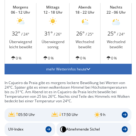
Morgens
Mittags
Abends
Nachts
06 - 12 Uhr
12 - 18 Uhr
18 - 22 Uhr
22 - 06 Uhr
32°
31°
26°
25°
/ 24°
/ 26°
/ 25°
/ 24°
Überwiegend
Überwiegend
Wechselnd
Wechselnd
leicht bewölkt
sonnig
bewölkt
bewölkt
0 %
0 %
0 %
0 %
mehr Wetterinfos heute
In Cajueiro da Praia gibt es morgens lockere Bewölkung bei Werten von
24°C. Später gibt es einen wolkenlosen Himmel bei Höchsttemperaturen
bis zu 31°C. Am Abend ist es in Cajueiro da Praia leicht bewölkt bei
Temperaturen von 25 bis 26°C. Nachts sind Teile des Himmels mit Wolken
bedeckt bei einer Temperatur von 24°C.
05:50 Uhr
17:50 Uhr
9 h
UV-Index
Abnehmende Sichel