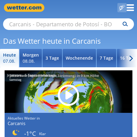
Das Wetter heute in Carcanis
Heute
Morgen
3 Tage
Wochenende
7 Tage
16 Tage
07.08.
08.08.
Jetstream - 5-Tages-Vorhersage
Aktuelles Wetter in
Carcanis
-1°C
Klar