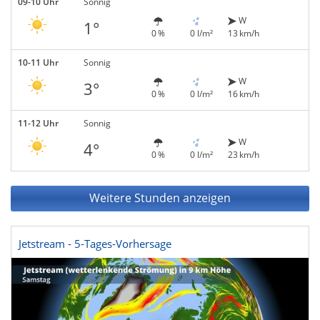
09-10 Uhr
Sonnig
W
1°
0 %
0 l/m²
13 km/h
10-11 Uhr
Sonnig
W
3°
0 %
0 l/m²
16 km/h
11-12 Uhr
Sonnig
W
4°
0 %
0 l/m²
23 km/h
Weitere Stunden anzeigen
Jetstream - 5-Tages-Vorhersage