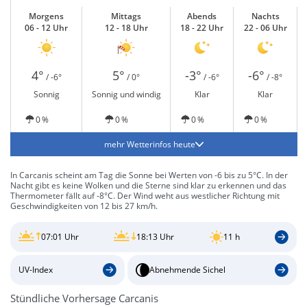
Morgens
Mittags
Abends
Nachts
06 - 12 Uhr
12 - 18 Uhr
18 - 22 Uhr
22 - 06 Uhr
4°
5°
-3°
-6°
/ -6°
/ 0°
/ -6°
/ -8°
Sonnig
Sonnig und windig
Klar
Klar
0 %
0 %
0 %
0 %
mehr Wetterinfos heute
In Carcanis scheint am Tag die Sonne bei Werten von -6 bis zu 5°C. In der
Nacht gibt es keine Wolken und die Sterne sind klar zu erkennen und das
Thermometer fällt auf -8°C. Der Wind weht aus westlicher Richtung mit
Geschwindigkeiten von 12 bis 27 km/h.
07:01 Uhr
18:13 Uhr
11 h
UV-Index
Abnehmende Sichel
Stündliche Vorhersage Carcanis