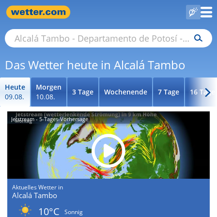
Das Wetter heute in Alcalá Tambo
Heute
Morgen
3 Tage
Wochenende
7 Tage
16 Tage
09.08.
10.08.
Jetstream - 5-Tages-Vorhersage
Aktuelles Wetter in
Alcalá Tambo
10°C
Sonnig