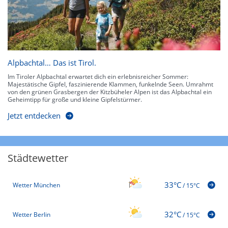
Alpbachtal… Das ist Tirol.
Im Tiroler Alpbachtal erwartet dich ein erlebnisreicher Sommer:
Majestätische Gipfel, faszinierende Klammen, funkelnde Seen. Umrahmt
von den grünen Grasbergen der Kitzbüheler Alpen ist das Alpbachtal ein
Geheimtipp für große und kleine Gipfelstürmer.
Jetzt entdecken
Städtewetter
33°C
Wetter München
/
15°C
32°C
Wetter Berlin
/
15°C