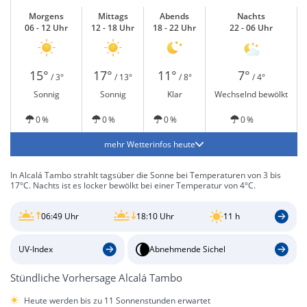
Morgens
Mittags
Abends
Nachts
06 - 12 Uhr
12 - 18 Uhr
18 - 22 Uhr
22 - 06 Uhr
15°
17°
11°
7°
/ 3°
/ 13°
/ 8°
/ 4°
Sonnig
Sonnig
Klar
Wechselnd bewölkt
0 %
0 %
0 %
0 %
mehr Wetterinfos heute
In Alcalá Tambo strahlt tagsüber die Sonne bei Temperaturen von 3 bis
17°C. Nachts ist es locker bewölkt bei einer Temperatur von 4°C.
06:49 Uhr
18:10 Uhr
11 h
UV-Index
Abnehmende Sichel
Stündliche Vorhersage Alcalá Tambo
Heute werden bis zu 11 Sonnenstunden erwartet