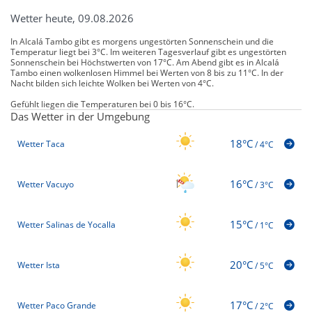
Wetter heute, 09.08.2026
In Alcalá Tambo gibt es morgens ungestörten Sonnenschein und die
Temperatur liegt bei 3°C. Im weiteren Tagesverlauf gibt es ungestörten
Sonnenschein bei Höchstwerten von 17°C. Am Abend gibt es in Alcalá
Tambo einen wolkenlosen Himmel bei Werten von 8 bis zu 11°C. In der
Nacht bilden sich leichte Wolken bei Werten von 4°C.
Gefühlt liegen die Temperaturen bei 0 bis 16°C.
Das Wetter in der Umgebung
18°C
Wetter Taca
/
4°C
16°C
Wetter Vacuyo
/
3°C
15°C
Wetter Salinas de Yocalla
/
1°C
20°C
Wetter Ista
/
5°C
17°C
Wetter Paco Grande
/
2°C