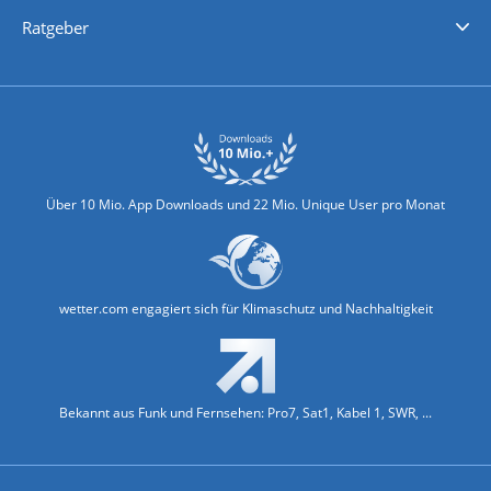
Nachrichten
Deutschlandwetter
Schweizwetter
Österreichwetter
Regionalwetter
Wetter in Europa
Wetter Weltweit
Wetterlexikon
Promi-News
Ratgeber
Biowetter
Glätteindex
Reiseziel Finder
Erkältungswetter
Klima & Umwelt
Über 10 Mio. App Downloads und 22 Mio. Unique User pro Monat
wetter.com engagiert sich für Klimaschutz und Nachhaltigkeit
Bekannt aus Funk und Fernsehen: Pro7, Sat1, Kabel 1, SWR, ...