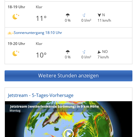
18-19 Uhr
Klar
N
11°
0 %
0 l/m²
11 km/h
Sonnenuntergang 18:10 Uhr
19-20 Uhr
Klar
NO
10°
0 %
0 l/m²
7 km/h
Weitere Stunden anzeigen
Jetstream - 5-Tages-Vorhersage