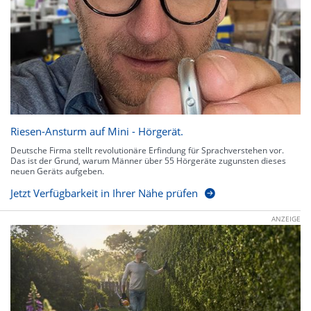
Riesen-Ansturm auf Mini - Hörgerät.
Deutsche Firma stellt revolutionäre Erfindung für Sprachverstehen vor.
Das ist der Grund, warum Männer über 55 Hörgeräte zugunsten dieses
neuen Geräts aufgeben.
Jetzt Verfügbarkeit in Ihrer Nähe prüfen
ANZEIGE