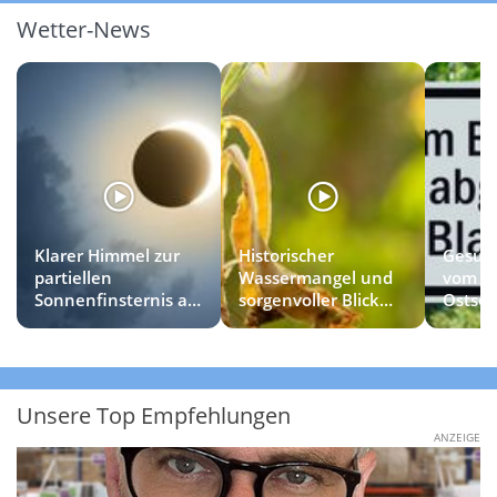
Wetter-News
Klarer Himmel zur
Historischer
Gesund
partiellen
Wassermangel und
vom B
Sonnenfinsternis am
sorgenvoller Blick
Ostsee
Mittwoch?
zum Himmel
Unsere Top Empfehlungen
ANZEIGE