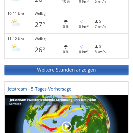
10 %
0 l/m²
6 km/h
10-11 Uhr
Wolkig
S
27°
0 %
0 l/m²
7 km/h
11-12 Uhr
Wolkig
S
26°
0 %
0 l/m²
8 km/h
Weitere Stunden anzeigen
Jetstream - 5-Tages-Vorhersage