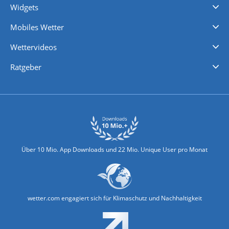
Widgets
Regenradar
Windgeschwindigkeiten
Temperatur
Sonnenschein
Wassertemperatur
Mobiles Wetter
iPhone Wetter
iPad Wetter
Android Wetter
Wettervideos
Nachrichten
Deutschlandwetter
Schweizwetter
Österreichwetter
Regionalwetter
Wetter in Europa
Wetter Weltweit
Wetterlexikon
Promi-News
Ratgeber
Biowetter
Glätteindex
Reiseziel Finder
Erkältungswetter
Klima & Umwelt
Über 10 Mio. App Downloads und 22 Mio. Unique User pro Monat
wetter.com engagiert sich für Klimaschutz und Nachhaltigkeit