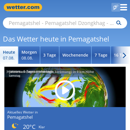
Das Wetter heute in Pemagatshel
Heute
Morgen
3 Tage
Wochenende
7 Tage
16 Tage
07.08.
08.08.
Jetstream - 5-Tages-Vorhersage
Aktuelles Wetter in
Pemagatshel
20°C
Klar