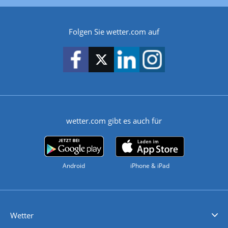
Folgen Sie wetter.com auf
wetter.com gibt es auch für
Android
iPhone & iPad
Wetter
Videovorhersagen
Kolumnen
Unwetterwarnungen
wetter.com Deutschland
wetter.com Schweiz
wetter.com Österreich
Werben
Homepage Widget
Wetter API
Wetter- und Geodaten - meteonomiqs.com
tiempo.es
meteos24.fr
ilmeteo24.it
pogoda24.pl
weather24.co.uk