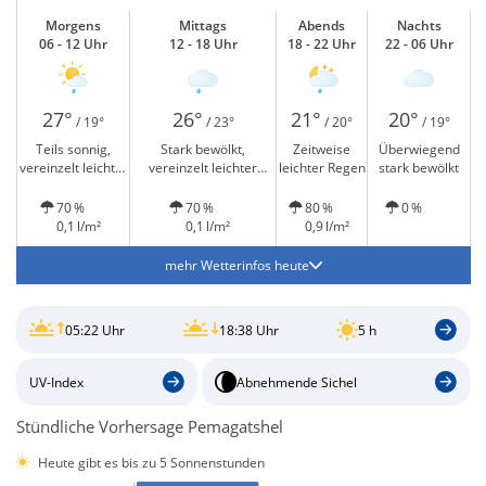
Morgens
Mittags
Abends
Nachts
06 - 12 Uhr
12 - 18 Uhr
18 - 22 Uhr
22 - 06 Uhr
27°
26°
21°
20°
/ 19°
/ 23°
/ 20°
/ 19°
Teils sonnig,
Stark bewölkt,
Zeitweise
Überwiegend
vereinzelt leichter
vereinzelt leichter
leichter Regen
stark bewölkt
Regen
Regen
70 %
70 %
80 %
0 %
0,1 l/m²
0,1 l/m²
0,9 l/m²
mehr Wetterinfos heute
05:22 Uhr
18:38 Uhr
5 h
UV-Index
Abnehmende Sichel
Stündliche Vorhersage Pemagatshel
Heute gibt es bis zu 5 Sonnenstunden