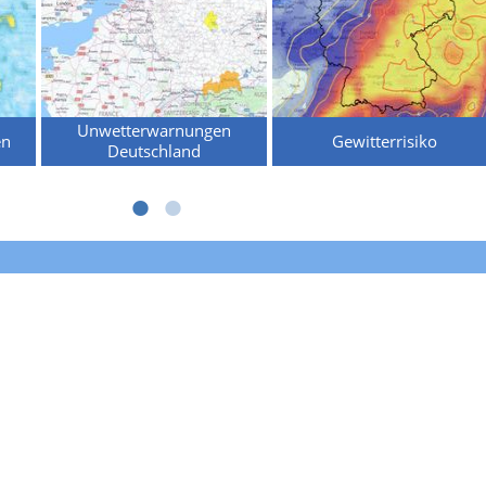
Unwetterwarnungen
en
Gewitterrisiko
Deutschland