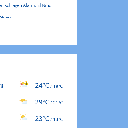
en schlagen Alarm: El Niño
:56 min
24°C
rg
/
18°C
29°C
t
/
21°C
23°C
/
13°C