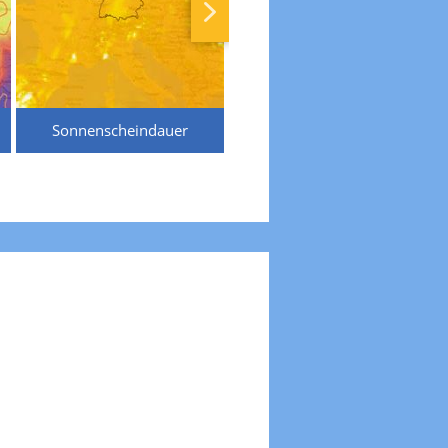
Sonnenscheindauer
Temperaturen