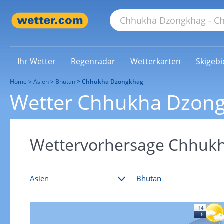
Ihr Wetter
Regenradar
Wetterkarten
Skigebi
Home
Asien
Bhutan
Chhukha Dzongkhag
Wetter Chhukha Dzon
Wettervorhersage Chhuk