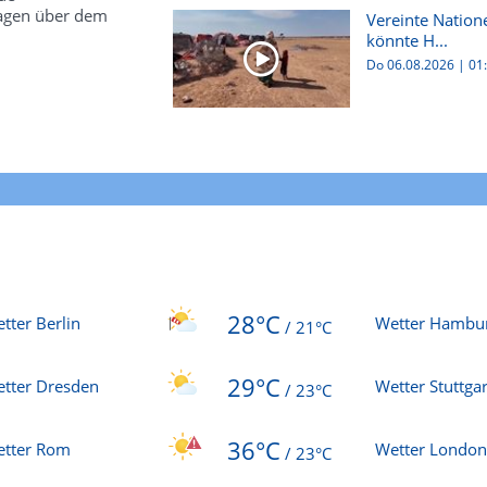
agen über dem
Vereinte Nation
könnte H...
Do 06.08.2026
|
01
28°C
tter Berlin
Wetter Hambu
/
21°C
29°C
tter Dresden
Wetter Stuttgar
/
23°C
36°C
tter Rom
Wetter London
/
23°C