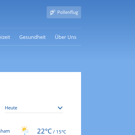
Pollenflug
izeit
Gesundheit
Über Uns
22°C
asham
/
15°C