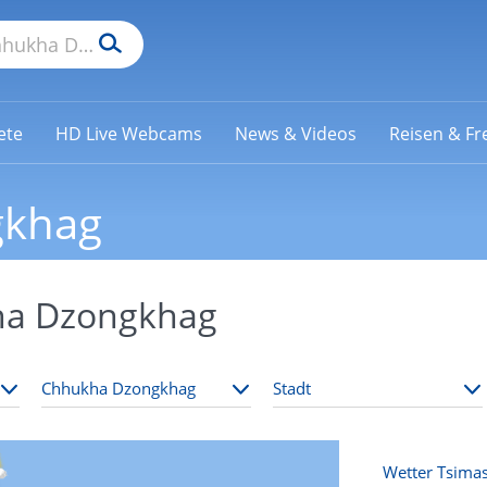
ete
HD Live Webcams
News & Videos
Reisen & Fre
gkhag
ha Dzongkhag
Wetter Tsim