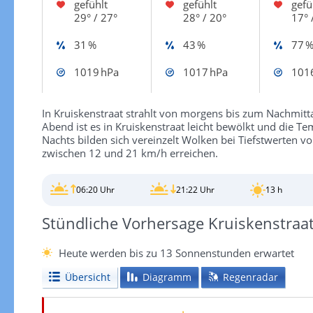
gefühlt
gefühlt
gefü
29° / 27°
28° / 20°
17° 
31 %
43 %
77 
1019 hPa
1017 hPa
101
In Kruiskenstraat strahlt von morgens bis zum Nachmitt
Abend ist es in Kruiskenstraat leicht bewölkt und die T
Nachts bilden sich vereinzelt Wolken bei Tiefstwerten 
zwischen 12 und 21 km/h erreichen.
06:20 Uhr
21:22 Uhr
13 h
Stündliche Vorhersage Kruiskenstraa
Heute werden bis zu 13 Sonnenstunden erwartet
Übersicht
Diagramm
Regenradar