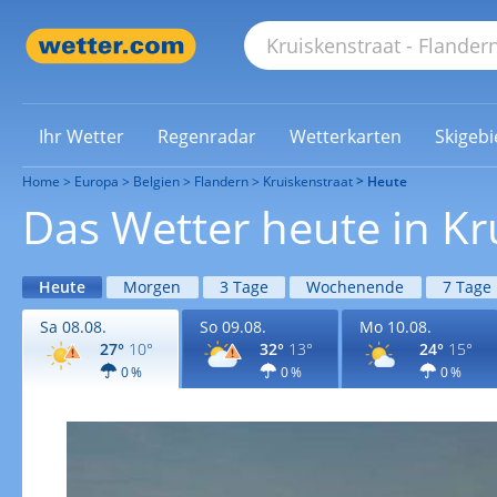
Ihr Wetter
Regenradar
Wetterkarten
Skigebi
Home
Europa
Belgien
Flandern
Kruiskenstraat
Heute
Das Wetter heute in Kr
Heute
Morgen
3 Tage
Wochenende
7 Tage
Sa 08.08.
So 09.08.
Mo 10.08.
27°
10°
32°
13°
24°
15°
0 %
0 %
0 %