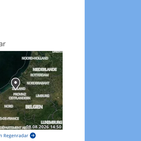
ar
n Regenradar