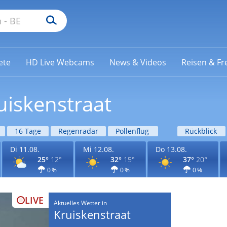
ete
HD Live Webcams
News & Videos
Reisen & Fre
uiskenstraat
16 Tage
Regenradar
Pollenflug
Rückblick
Di 11.08.
Mi 12.08.
Do 13.08.
25°
12°
32°
15°
37°
20°
0 %
0 %
0 %
LIVE
Aktuelles Wetter in
Kruiskenstraat