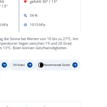
hlt
gefühlt
30° / 13°
/ 13°
%
56 %
6 hPa
1015 hPa
ag die Sonne bei Werten von 10 bis zu 27°C. Am
emperaturen liegen zwischen 19 und 26 Grad.
von 13°C. Böen können Geschwindigkeiten
UV-Index
Abnehmende Sichel
t