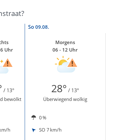
nstraat?
So
09.08.
chts
Morgens
06 Uhr
06 - 12 Uhr
°
28°
/ 13°
/ 13°
d bewölkt
Überwiegend wolkig
0 %
 km/h
SO
7 km/h