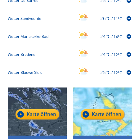
25°C
Wetter De Barreel
/
12°C
26°C
Wetter Zandvoorde
/
11°C
24°C
Wetter Mariakerke-Bad
/
14°C
24°C
Wetter Bredene
/
12°C
25°C
Wetter Blauwe Sluis
/
12°C
Karte öffnen
Karte öffnen