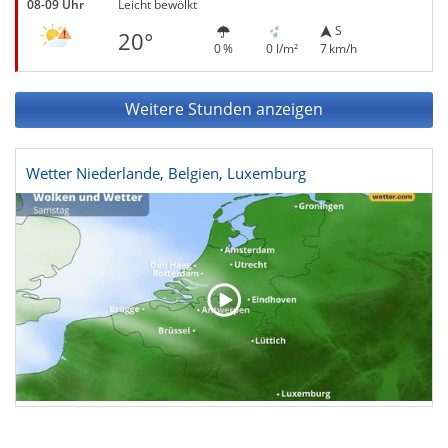
08-09 Uhr
Leicht bewölkt
S
20°
0 %
0 l/m²
7 km/h
Weitere Stunden anzeigen
Wetter Niederlande, Belgien, Luxemburg