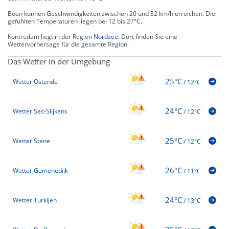
Böen können Geschwindigkeiten zwischen 20 und 32 km/h erreichen. Die
gefühlten Temperaturen liegen bei 12 bis 27°C.
Kontredam liegt in der Region
Nordsee
. Dort finden Sie eine
Wettervorhersage für die gesamte Region.
Das Wetter in der Umgebung
25°C
Wetter Ostende
/
12°C
24°C
Wetter Sas-Slijkens
/
12°C
25°C
Wetter Stene
/
12°C
26°C
Wetter Gemenedijk
/
11°C
24°C
Wetter Turkijen
/
13°C