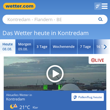
Das Wetter heute in Kontredam
Heute
Morgen
3 Tage
Wochenende
7 Tage
16 Tage
08.08.
09.08.
LIVE
Aktuelles Wetter in
Pollenflug heute
Kontredam
21°C
Klar