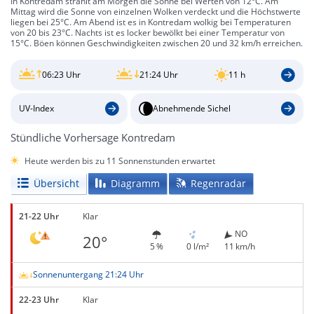
In Kontredam strahlt am Morgen die Sonne bei Werten von 12°C. Am
Mittag wird die Sonne von einzelnen Wolken verdeckt und die Höchstwerte
liegen bei 25°C. Am Abend ist es in Kontredam wolkig bei Temperaturen
von 20 bis 23°C. Nachts ist es locker bewölkt bei einer Temperatur von
15°C. Böen können Geschwindigkeiten zwischen 20 und 32 km/h erreichen.
06:23 Uhr
21:24 Uhr
11 h
UV-Index
Abnehmende Sichel
Stündliche Vorhersage Kontredam
Heute werden bis zu 11 Sonnenstunden erwartet
Übersicht
Diagramm
Regenradar
21-22 Uhr
Klar
NO
20°
5 %
0 l/m²
11 km/h
Sonnenuntergang 21:24 Uhr
22-23 Uhr
Klar