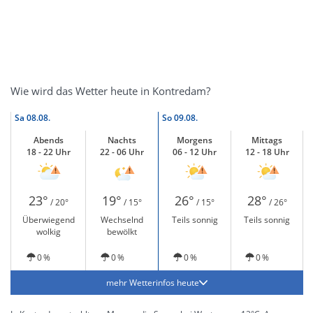
Wie wird das Wetter heute in Kontredam?
Sa
08.08.
So
09.08.
Abends
Nachts
Morgens
Mittags
18 - 22 Uhr
22 - 06 Uhr
06 - 12 Uhr
12 - 18 Uhr
23°
19°
26°
28°
/ 20°
/ 15°
/ 15°
/ 26°
Überwiegend
Wechselnd
Teils sonnig
Teils sonnig
wolkig
bewölkt
0 %
0 %
0 %
0 %
mehr Wetterinfos heute