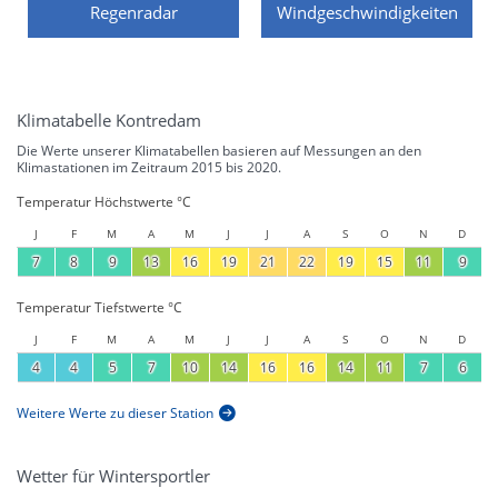
Regenradar
Windgeschwindigkeiten
Klimatabelle Kontredam
Die Werte unserer Klimatabellen basieren auf Messungen an den
Klimastationen im Zeitraum 2015 bis 2020.
Temperatur Höchstwerte °C
J
F
M
A
M
J
J
A
S
O
N
D
7
8
9
13
16
19
21
22
19
15
11
9
Temperatur Tiefstwerte °C
J
F
M
A
M
J
J
A
S
O
N
D
4
4
5
7
10
14
16
16
14
11
7
6
Weitere Werte zu dieser Station
Wetter für Wintersportler