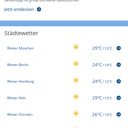
Geheimtipp für große und kleine Gipfelstürmer.
Jetzt entdecken
Städtewetter
29°C
Wetter München
/
15°C
24°C
Wetter Berlin
/
14°C
24°C
Wetter Hamburg
/
12°C
29°C
Wetter Köln
/
15°C
26°C
Wetter Dresden
/
14°C