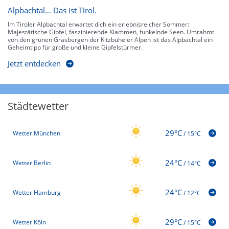
Alpbachtal… Das ist Tirol.
Im Tiroler Alpbachtal erwartet dich ein erlebnisreicher Sommer:
Majestätische Gipfel, faszinierende Klammen, funkelnde Seen. Umrahmt
von den grünen Grasbergen der Kitzbüheler Alpen ist das Alpbachtal ein
Geheimtipp für große und kleine Gipfelstürmer.
Jetzt entdecken
Städtewetter
29°C
Wetter München
/
15°C
24°C
Wetter Berlin
/
14°C
24°C
Wetter Hamburg
/
12°C
29°C
Wetter Köln
/
15°C