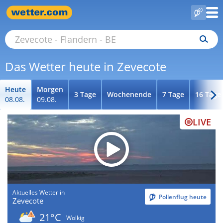
Das Wetter heute in Zevecote
Heute
Morgen
3 Tage
Wochenende
7 Tage
16 Tage
08.08.
09.08.
LIVE
Aktuelles Wetter in
Pollenflug heute
Zevecote
21°C
Wolkig