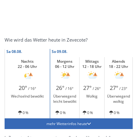
Wie wird das Wetter heute in Zevecote?
Sa
08.08.
So
09.08.
Nachts
Morgens
Mittags
Abends
22 - 06 Uhr
06 - 12 Uhr
12 - 18 Uhr
18 - 22 Uhr
20°
26°
27°
27°
/ 16°
/ 16°
/ 26°
/ 23°
Wechselnd bewölkt
Überwiegend
Wolkig
Überwiegend
leicht bewölkt
wolkig
0 %
0 %
0 %
0 %
mehr Wetterinfos heute