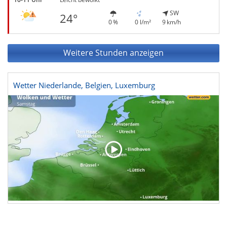
SW
24°
0 %
0 l/m²
9 km/h
Weitere Stunden anzeigen
Wetter Niederlande, Belgien, Luxemburg