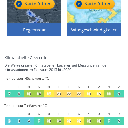
Karte öffnen
Karte öffnen
Regenradar
Windgeschwindigkeiten
Klimatabelle Zevecote
Die Werte unserer Klimatabellen basieren auf Messungen an den
Klimastationen im Zeitraum 2015 bis 2020.
Temperatur Höchstwerte °C
J
F
M
A
M
J
J
A
S
O
N
D
7
8
10
14
17
20
22
22
19
15
11
9
Temperatur Tiefstwerte °C
J
F
M
A
M
J
J
A
S
O
N
D
3
3
4
7
10
14
16
16
13
10
7
5