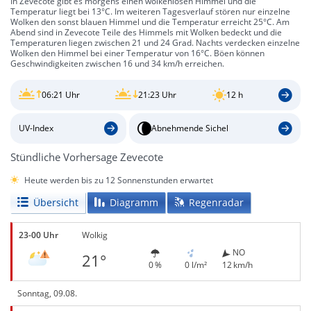
In Zevecote gibt es morgens einen wolkenlosen Himmel und die
Temperatur liegt bei 13°C. Im weiteren Tagesverlauf stören nur einzelne
Wolken den sonst blauen Himmel und die Temperatur erreicht 25°C. Am
Abend sind in Zevecote Teile des Himmels mit Wolken bedeckt und die
Temperaturen liegen zwischen 21 und 24 Grad. Nachts verdecken einzelne
Wolken den Himmel bei einer Temperatur von 16°C. Böen können
Geschwindigkeiten zwischen 16 und 34 km/h erreichen.
06:21 Uhr
21:23 Uhr
12 h
UV-Index
Abnehmende Sichel
Stündliche Vorhersage Zevecote
Heute werden bis zu 12 Sonnenstunden erwartet
Übersicht
Diagramm
Regenradar
23-00 Uhr
Wolkig
NO
21°
0 %
0 l/m²
12 km/h
Sonntag, 09.08.