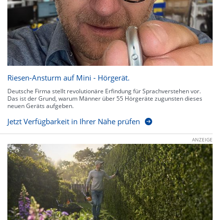
Riesen-Ansturm auf Mini - Hörgerät.
Deutsche Firma stellt revolutionäre Erfindung für Sprachverstehen vor.
Das ist der Grund, warum Männer über 55 Hörgeräte zugunsten dieses
neuen Geräts aufgeben.
Jetzt Verfügbarkeit in Ihrer Nähe prüfen
ANZEIGE