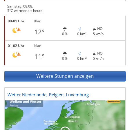
Samstag, 08.08.
5°C wärmer als heute
00-01 Uhr
Klar
NO
12°
0 %
0 l/m²
5 km/h
01-02 Uhr
Klar
NO
11°
0 %
0 l/m²
5 km/h
Weitere Stunden anzeigen
Wetter Niederlande, Belgien, Luxemburg