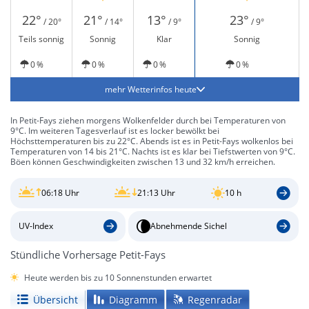
22°
21°
13°
23°
/ 20°
/ 14°
/ 9°
/ 9°
Teils sonnig
Sonnig
Klar
Sonnig
0 %
0 %
0 %
0 %
mehr Wetterinfos heute
In Petit-Fays ziehen morgens Wolkenfelder durch bei Temperaturen von
9°C. Im weiteren Tagesverlauf ist es locker bewölkt bei
Höchsttemperaturen bis zu 22°C. Abends ist es in Petit-Fays wolkenlos bei
Temperaturen von 14 bis 21°C. Nachts ist es klar bei Tiefstwerten von 9°C.
Böen können Geschwindigkeiten zwischen 13 und 32 km/h erreichen.
06:18 Uhr
21:13 Uhr
10 h
UV-Index
Abnehmende Sichel
Stündliche Vorhersage Petit-Fays
Heute werden bis zu 10 Sonnenstunden erwartet
Übersicht
Diagramm
Regenradar