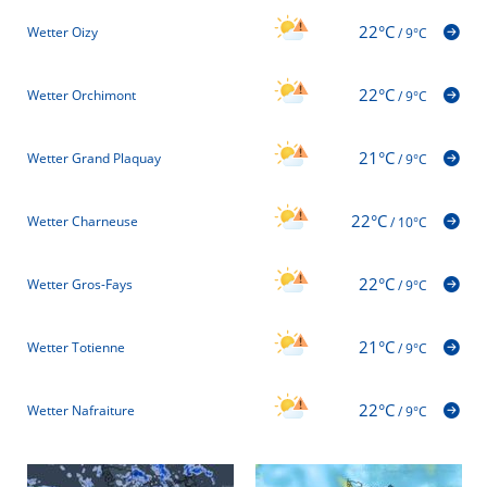
22°C
Wetter Oizy
/
9°C
22°C
Wetter Orchimont
/
9°C
21°C
Wetter Grand Plaquay
/
9°C
22°C
Wetter Charneuse
/
10°C
22°C
Wetter Gros-Fays
/
9°C
21°C
Wetter Totienne
/
9°C
22°C
Wetter Nafraiture
/
9°C