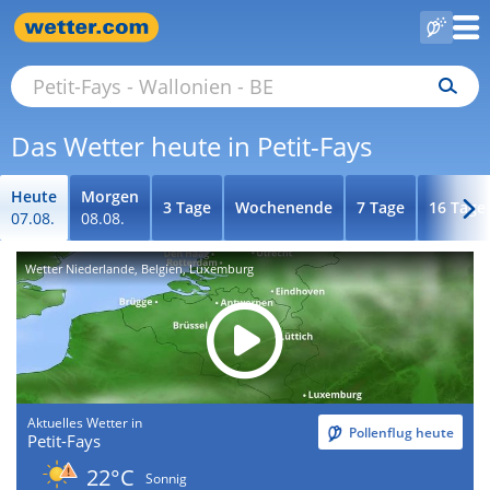
Das Wetter heute in Petit-Fays
Heute
Morgen
3 Tage
Wochenende
7 Tage
16 Tage
07.08.
08.08.
Wetter Niederlande, Belgien, Luxemburg
Aktuelles Wetter in
Pollenflug heute
Petit-Fays
22°C
Sonnig