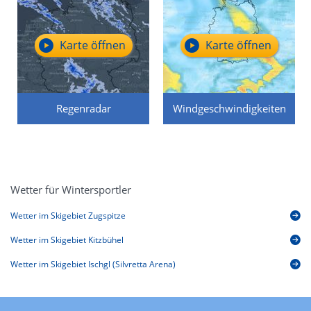
Karte öffnen
Karte öffnen
Regenradar
Windgeschwindigkeiten
Wetter für Wintersportler
Wetter im Skigebiet Zugspitze
Wetter im Skigebiet Kitzbühel
Wetter im Skigebiet Ischgl (Silvretta Arena)