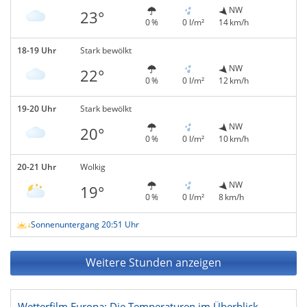
NW
23°
0 %
0 l/m²
14 km/h
18-19 Uhr
Stark bewölkt
NW
22°
0 %
0 l/m²
12 km/h
19-20 Uhr
Stark bewölkt
NW
20°
0 %
0 l/m²
10 km/h
20-21 Uhr
Wolkig
NW
19°
0 %
0 l/m²
8 km/h
Sonnenuntergang 20:51 Uhr
Weitere Stunden anzeigen
Wetterfilm Europa: Die Temperaturen im Überblick