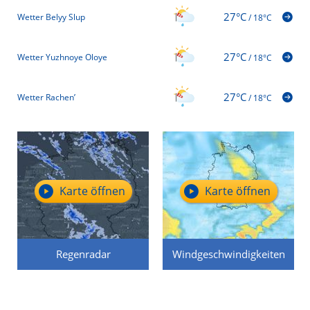
27°C
Wetter Belyy Slup
/
18°C
27°C
Wetter Yuzhnoye Oloye
/
18°C
27°C
Wetter Rachen’
/
18°C
Karte öffnen
Karte öffnen
Regenradar
Windgeschwindigkeiten