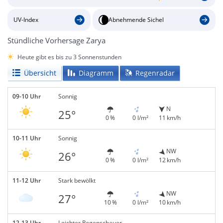
UV-Index
Abnehmende Sichel
Stündliche Vorhersage Zarya
Heute gibt es bis zu 3 Sonnenstunden
Übersicht
Diagramm
Regenradar
09-10 Uhr
Sonnig
N
25°
0 %
0 l/m²
11 km/h
10-11 Uhr
Sonnig
NW
26°
0 %
0 l/m²
12 km/h
11-12 Uhr
Stark bewölkt
NW
27°
10 %
0 l/m²
10 km/h
12-13 Uhr
Leichter Regenschauer