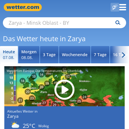
Das Wetter heute in Zarya
Heute
Morgen
3 Tage
Wochenende
7 Tage
16 Tage
07.08.
08.08.
Wetterfilm Europa: Die Temperaturen im Überblick
Aktuelles Wetter in
Zarya
25°C
Wolkig