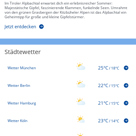
Im Tiroler Alpbachtal erwartet dich ein erlebnisreicher Sommer:
Majestätische Gipfel, faszinierende Klammen, funkelnde Seen. Umrahmt
von den grünen Grasbergen der Kitzbüheler Alpen ist das Alpbachtal ein
Geheimtipp für große und kleine Gipfelstürmer.
Jetzt entdecken
Städtewetter
25°C
Wetter München
/
18°C
22°C
Wetter Berlin
/
15°C
21°C
Wetter Hamburg
/
15°C
23°C
Wetter Köln
/
14°C