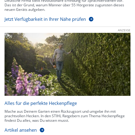
Deutsche Firma stellt revolutionäre Erfindung für Sprachverstehen vor.
Das ist der Grund, warum Männer über 55 Hörgeräte zugunsten dieses
neuen Geräts aufgeben.
Jetzt Verfügbarkeit in Ihrer Nähe prüfen
ANZEIGE
Alles für die perfekte Heckenpflege
Mache aus Deinem Garten einen Rückzugsort und umgebe ihn mit
prachtvollen Hecken. In den STIHL Ratgebern zum Thema Heckenpflege
findest Du alles, was Du wissen musst.
Artikel ansehen