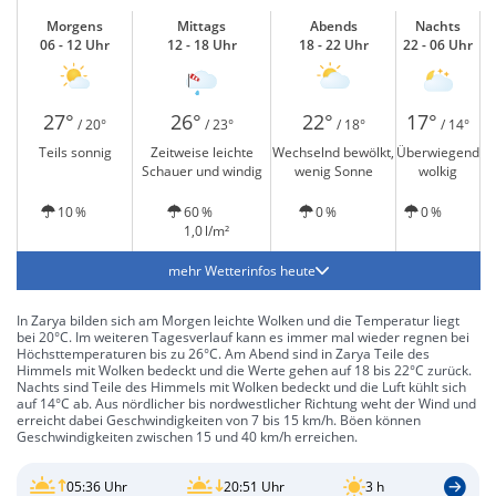
Morgens
Mittags
Abends
Nachts
06 - 12 Uhr
12 - 18 Uhr
18 - 22 Uhr
22 - 06 Uhr
27°
26°
22°
17°
/ 20°
/ 23°
/ 18°
/ 14°
Teils sonnig
Zeitweise leichte
Wechselnd bewölkt,
Überwiegend
Schauer und windig
wenig Sonne
wolkig
10 %
60 %
0 %
0 %
1,0 l/m²
mehr Wetterinfos heute
In Zarya bilden sich am Morgen leichte Wolken und die Temperatur liegt
bei 20°C. Im weiteren Tagesverlauf kann es immer mal wieder regnen bei
Höchsttemperaturen bis zu 26°C. Am Abend sind in Zarya Teile des
Himmels mit Wolken bedeckt und die Werte gehen auf 18 bis 22°C zurück.
Nachts sind Teile des Himmels mit Wolken bedeckt und die Luft kühlt sich
auf 14°C ab. Aus nördlicher bis nordwestlicher Richtung weht der Wind und
erreicht dabei Geschwindigkeiten von 7 bis 15 km/h. Böen können
Geschwindigkeiten zwischen 15 und 40 km/h erreichen.
05:36 Uhr
20:51 Uhr
3 h