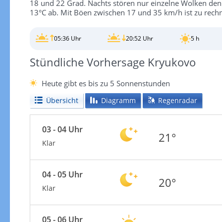
18 und 22 Grad. Nachts stören nur einzelne Wolken den 
13°C ab. Mit Böen zwischen 17 und 35 km/h ist zu rech
05:36 Uhr
20:52 Uhr
5 h
Stündliche Vorhersage Kryukovo
Heute gibt es bis zu 5 Sonnenstunden
Übersicht
Diagramm
Regenradar
03 - 04 Uhr
21°
Klar
04 - 05 Uhr
20°
Klar
05 - 06 Uhr