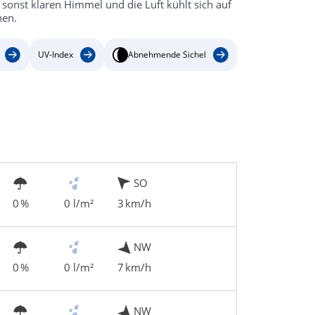
sonst klaren Himmel und die Luft kühlt sich auf
nen.
UV-Index
Abnehmende Sichel
SO
0 %
0 l/m²
3 km/h
NW
0 %
0 l/m²
7 km/h
NW