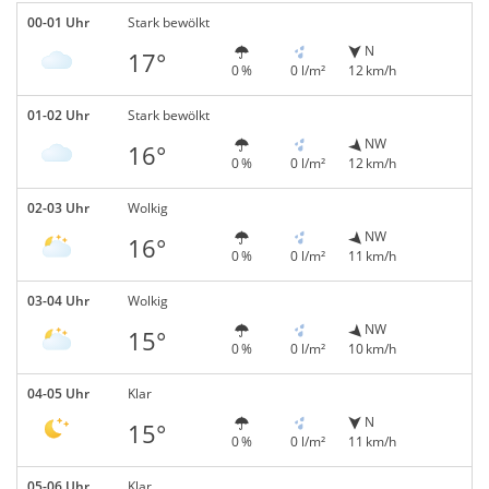
00-01 Uhr
Stark bewölkt
N
17°
0 %
0 l/m²
12 km/h
01-02 Uhr
Stark bewölkt
NW
16°
0 %
0 l/m²
12 km/h
02-03 Uhr
Wolkig
NW
16°
0 %
0 l/m²
11 km/h
03-04 Uhr
Wolkig
NW
15°
0 %
0 l/m²
10 km/h
04-05 Uhr
Klar
N
15°
0 %
0 l/m²
11 km/h
05-06 Uhr
Klar