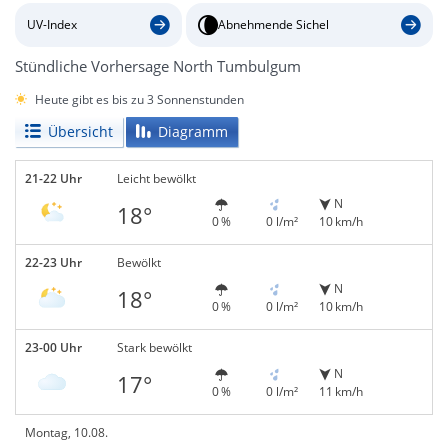
UV-Index
Abnehmende Sichel
Stündliche Vorhersage North Tumbulgum
Heute gibt es bis zu 3 Sonnenstunden
Übersicht
Diagramm
21-22 Uhr
Leicht bewölkt
N
18°
0 %
0 l/m²
10 km/h
22-23 Uhr
Bewölkt
N
18°
0 %
0 l/m²
10 km/h
23-00 Uhr
Stark bewölkt
N
17°
0 %
0 l/m²
11 km/h
Montag, 10.08.