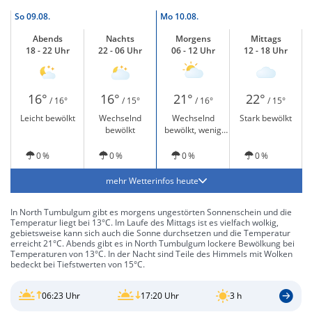
So
09.08.
Mo
10.08.
Abends
Nachts
Morgens
Mittags
18 - 22 Uhr
22 - 06 Uhr
06 - 12 Uhr
12 - 18 Uhr
16°
16°
21°
22°
/ 16°
/ 15°
/ 16°
/ 15°
Leicht bewölkt
Wechselnd
Wechselnd
Stark bewölkt
bewölkt
bewölkt, wenig
Sonne
0 %
0 %
0 %
0 %
mehr Wetterinfos heute
In North Tumbulgum gibt es morgens ungestörten Sonnenschein und die
Temperatur liegt bei 13°C. Im Laufe des Mittags ist es vielfach wolkig,
gebietsweise kann sich auch die Sonne durchsetzen und die Temperatur
erreicht 21°C. Abends gibt es in North Tumbulgum lockere Bewölkung bei
Temperaturen von 13°C. In der Nacht sind Teile des Himmels mit Wolken
bedeckt bei Tiefstwerten von 15°C.
06:23 Uhr
17:20 Uhr
3 h