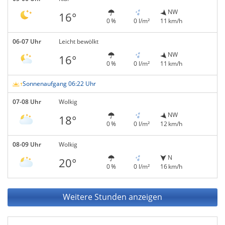
NW
16°
0 %
0 l/m²
11 km/h
06-07 Uhr
Leicht bewölkt
NW
16°
0 %
0 l/m²
11 km/h
Sonnenaufgang 06:22 Uhr
07-08 Uhr
Wolkig
NW
18°
0 %
0 l/m²
12 km/h
08-09 Uhr
Wolkig
N
20°
0 %
0 l/m²
16 km/h
Weitere Stunden anzeigen