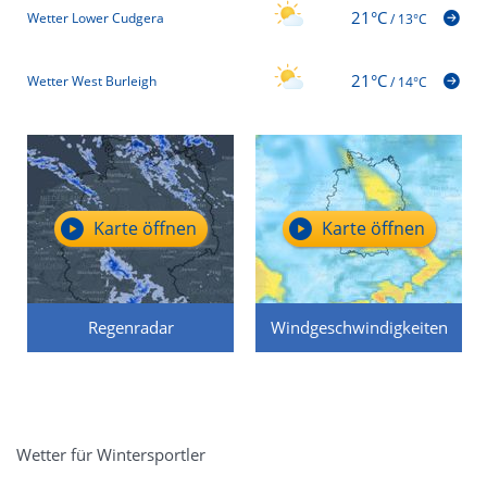
21°C
Wetter Lower Cudgera
/
13°C
21°C
Wetter West Burleigh
/
14°C
Karte öffnen
Karte öffnen
Regenradar
Windgeschwindigkeiten
Wetter für Wintersportler