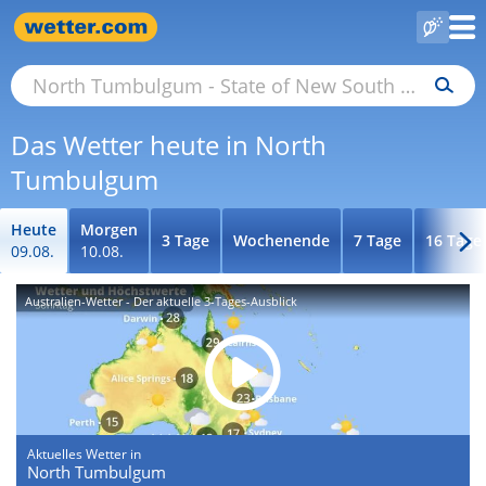
Das Wetter heute in North
Tumbulgum
Heute
Morgen
3 Tage
Wochenende
7 Tage
16 Tage
09.08.
10.08.
Australien-Wetter - Der aktuelle 3-Tages-Ausblick
Aktuelles Wetter in
North Tumbulgum