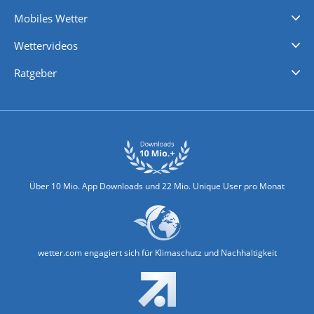
Regenradar
Windgeschwindigkeiten
Temperatur
Sonnenschein
Wassertemperatur
Mobiles Wetter
iPhone Wetter
iPad Wetter
Android Wetter
Wettervideos
Nachrichten
Deutschlandwetter
Schweizwetter
Österreichwetter
Regionalwetter
Wetter in Europa
Wetter Weltweit
Wetterlexikon
Promi-News
Ratgeber
Biowetter
Glätteindex
Reiseziel Finder
Erkältungswetter
Klima & Umwelt
Über 10 Mio. App Downloads und 22 Mio. Unique User pro Monat
wetter.com engagiert sich für Klimaschutz und Nachhaltigkeit