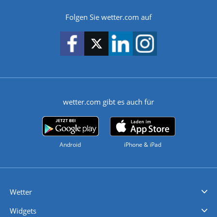
Folgen Sie wetter.com auf
wetter.com gibt es auch für
Android
iPhone & iPad
Wetter
Videovorhersagen
Kolumnen
Unwetterwarnungen
wetter.com Deutschland
wetter.com Schweiz
wetter.com Österreich
Werben
Homepage Widget
Wetter API
Wetter- und Geodaten - meteonomiqs.com
tiempo.es
meteos24.fr
ilmeteo24.it
pogoda24.pl
weather24.co.uk
Widgets