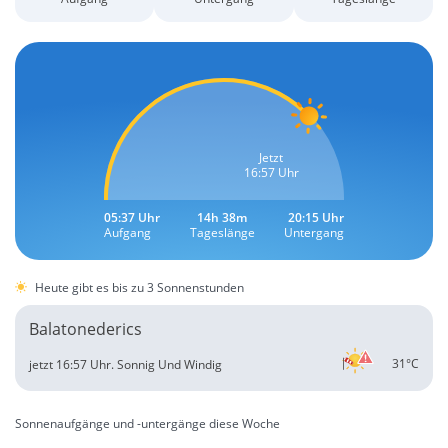
Jetzt
16:57 Uhr
05:37 Uhr
14h 38m
20:15 Uhr
Aufgang
Tageslänge
Untergang
Heute gibt es bis zu 3 Sonnenstunden
Balatonederics
31°C
jetzt 16:57 Uhr.
Sonnig Und Windig
Sonnenaufgänge und -untergänge diese Woche