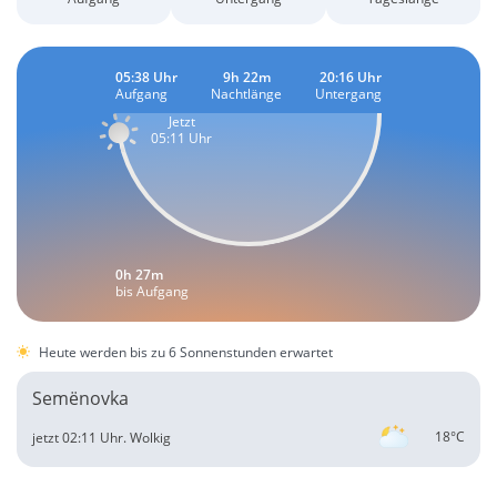
05:38 Uhr
9h 22m
20:16 Uhr
Aufgang
Nachtlänge
Untergang
Jetzt
05:11 Uhr
0h 27m
bis Aufgang
Heute werden bis zu 6 Sonnenstunden erwartet
Semënovka
18°C
jetzt 02:11 Uhr.
Wolkig