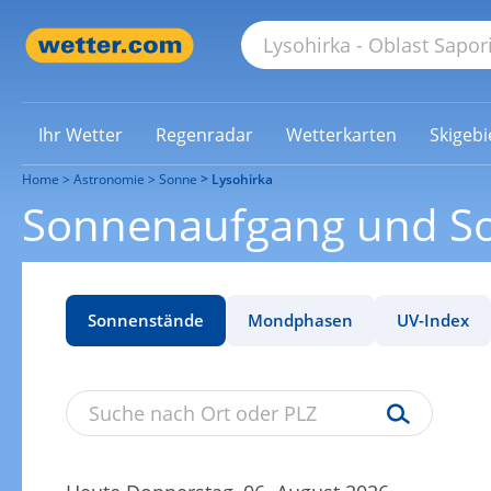
Ihr Wetter
Regenradar
Wetterkarten
Skigebi
Home
Astronomie
Sonne
Lysohirka
Sonnenaufgang und So
Sonnenstände
Mondphasen
UV-Index