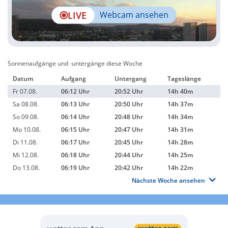
LIVE
Webcam ansehen
Sonnenaufgänge und -untergänge diese Woche
Datum
Aufgang
Untergang
Tageslänge
Fr 07.08.
06:12 Uhr
20:52 Uhr
14h 40m
Sa 08.08.
06:13 Uhr
20:50 Uhr
14h 37m
So 09.08.
06:14 Uhr
20:48 Uhr
14h 34m
Mo 10.08.
06:15 Uhr
20:47 Uhr
14h 31m
Di 11.08.
06:17 Uhr
20:45 Uhr
14h 28m
Mi 12.08.
06:18 Uhr
20:44 Uhr
14h 25m
Do 13.08.
06:19 Uhr
20:42 Uhr
14h 22m
Nächste Woche ansehen