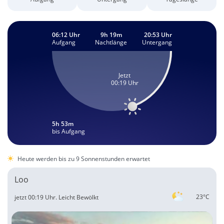
06:12 Uhr
9h 19m
20:53 Uhr
Aufgang
Nachtlänge
Untergang
Jetzt
00:19 Uhr
5h 53m
bis Aufgang
Heute werden bis zu 9 Sonnenstunden erwartet
Loo
23°C
jetzt 00:19 Uhr.
Leicht Bewölkt