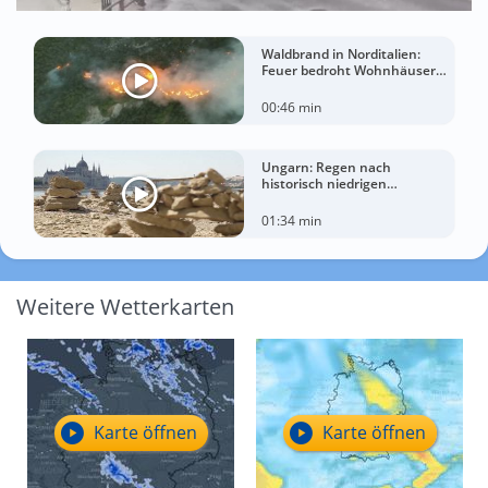
Waldbrand in Norditalien:
Feuer bedroht Wohnhäuser
bei extremer Hitze
00:46 min
Ungarn: Regen nach
historisch niedrigen
Wasserständen der Donau
01:34 min
Weitere Wetterkarten
Karte öffnen
Karte öffnen