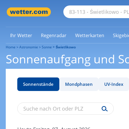
Ihr Wetter
Regenradar
Wetterkarten
Skigebi
Home
Astronomie
Sonne
Świetlikowo
Sonnenaufgang und So
Sonnenstände
Mondphasen
UV-Index