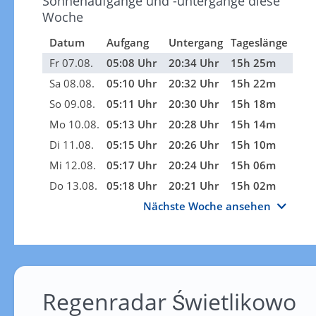
Sonnenaufgänge und -untergänge diese
Woche
Datum
Aufgang
Untergang
Tageslänge
Fr 07.08.
05:08 Uhr
20:34 Uhr
15h 25m
Sa 08.08.
05:10 Uhr
20:32 Uhr
15h 22m
So 09.08.
05:11 Uhr
20:30 Uhr
15h 18m
Mo 10.08.
05:13 Uhr
20:28 Uhr
15h 14m
Di 11.08.
05:15 Uhr
20:26 Uhr
15h 10m
Mi 12.08.
05:17 Uhr
20:24 Uhr
15h 06m
Do 13.08.
05:18 Uhr
20:21 Uhr
15h 02m
Nächste Woche ansehen
Regenradar Świetlikowo