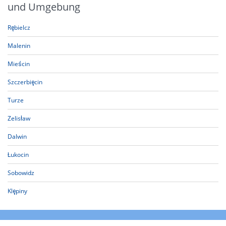
und Umgebung
Rębielcz
Malenin
Mieścin
Szczerbięcin
Turze
Zelisław
Dalwin
Łukocin
Sobowidz
Klępiny