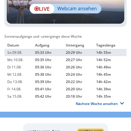
LIVE
Webcam ansehen
Sonnenaufgänge und -untergänge diese Woche
Datum
Aufgang
Untergang
Tageslänge
So 09.08.
05:33 Uhr
20:29 Uhr
14h 55m
Mo 10.08.
05:35 Uhr
20:27 Uhr
14h 52m
Di 11.08.
05:36 Uhr
20:26 Uhr
14h 49m
Mi 12.08.
05:38 Uhr
20:24 Uhr
14h 45m
Do 13.08.
05:39 Uhr
20:22 Uhr
14h 42m
Fr 14.08.
05:41 Uhr
20:20 Uhr
14h 39m
Sa 15.08.
05:42 Uhr
20:18 Uhr
14h 35m
Nächste Woche ansehen