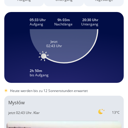
05:33 Uhr
9h 03m
20:30 Uhr
Aufgang
Nachtlänge
Untergang
Jetzt
02:43 Uhr
2h 50m
bis Aufgang
Heute werden bis zu 12 Sonnenstunden erwartet
Mysłów
13°C
jetzt 02:43 Uhr.
Klar