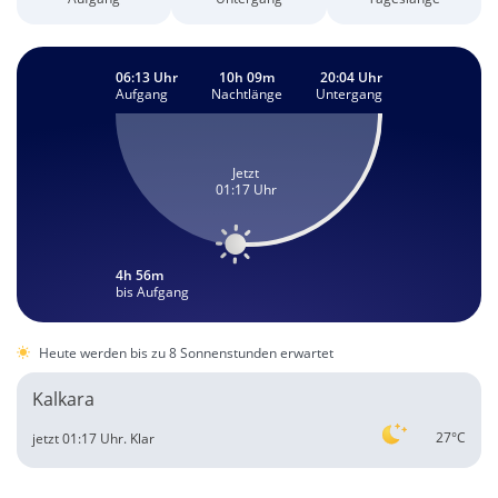
06:13 Uhr
10h 09m
20:04 Uhr
Aufgang
Nachtlänge
Untergang
Jetzt
01:17 Uhr
4h 56m
bis Aufgang
Heute werden bis zu 8 Sonnenstunden erwartet
Kalkara
27°C
jetzt 01:17 Uhr.
Klar