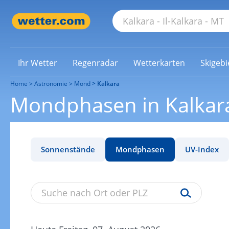
Ihr Wetter
Regenradar
Wetterkarten
Skigebi
Home
Astronomie
Mond
Kalkara
Mondphasen in Kalkar
Sonnenstände
Mondphasen
UV-Index