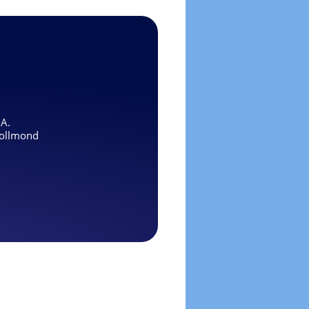
.A.
ollmond