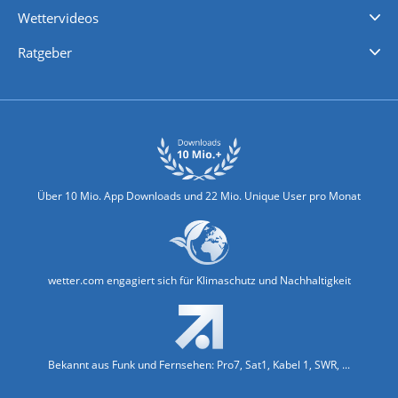
Wettervideos
Nachrichten
Deutschlandwetter
Schweizwetter
Österreichwetter
Regionalwetter
Wetter in Europa
Wetter Weltweit
Wetterlexikon
Promi-News
Ratgeber
Biowetter
Glätteindex
Reiseziel Finder
Erkältungswetter
Klima & Umwelt
Über 10 Mio. App Downloads und 22 Mio. Unique User pro Monat
wetter.com engagiert sich für Klimaschutz und Nachhaltigkeit
Bekannt aus Funk und Fernsehen: Pro7, Sat1, Kabel 1, SWR, ...