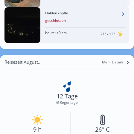
Haldenköpfle
geschlossen
heute:
+0 cm
21°
/ 12°
Reisezeit August für Mülhausen
Mehr Details
12 Tage
Ø Regentage
9 h
26° C