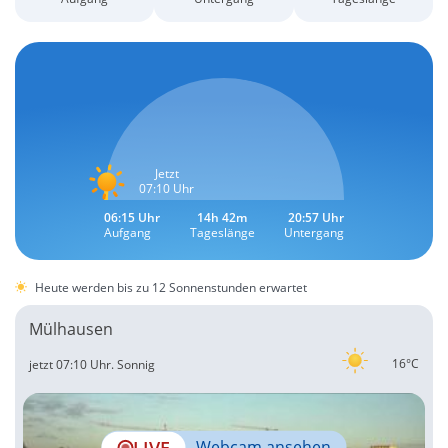
Jetzt
07:10 Uhr
06:15 Uhr
14h 42m
20:57 Uhr
Aufgang
Tageslänge
Untergang
Heute werden bis zu 12 Sonnenstunden erwartet
Mülhausen
16°C
jetzt 07:10 Uhr.
Sonnig
LIVE
Webcam ansehen