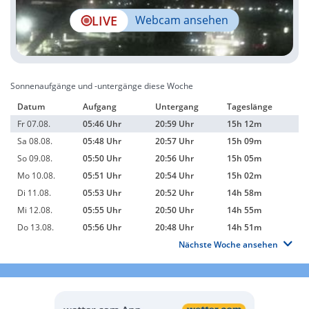
LIVE
Webcam ansehen
Sonnenaufgänge und -untergänge diese Woche
Datum
Aufgang
Untergang
Tageslänge
Fr 07.08.
05:46 Uhr
20:59 Uhr
15h 12m
Sa 08.08.
05:48 Uhr
20:57 Uhr
15h 09m
So 09.08.
05:50 Uhr
20:56 Uhr
15h 05m
Mo 10.08.
05:51 Uhr
20:54 Uhr
15h 02m
Di 11.08.
05:53 Uhr
20:52 Uhr
14h 58m
Mi 12.08.
05:55 Uhr
20:50 Uhr
14h 55m
Do 13.08.
05:56 Uhr
20:48 Uhr
14h 51m
Nächste Woche ansehen