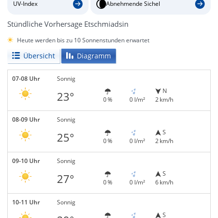
UV-Index
Abnehmende Sichel
Stündliche Vorhersage Etschmiadsin
Heute werden bis zu 10 Sonnenstunden erwartet
Übersicht
Diagramm
07-08 Uhr
Sonnig
N
23°
0 %
0 l/m²
2 km/h
08-09 Uhr
Sonnig
S
25°
0 %
0 l/m²
2 km/h
09-10 Uhr
Sonnig
S
27°
0 %
0 l/m²
6 km/h
10-11 Uhr
Sonnig
S