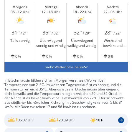
Morgens
Mittags
Abends
Nachts
06 - 12 Uhr
12 - 18 Uhr
18 - 22 Uhr
22 - 06 Uhr
31°
35°
32°
28°
/ 21°
/ 32°
/ 29°
/ 22°
Teils sonnig
Überwiegend
Überwiegend
Wechselnd
sonnig und windig
wolkig und windig
bewölkt und
windig
0 %
0 %
0 %
0 %
mehr Wetterinfos heute
In Etschmiadsin bilden sich am Morgen vereinzelt Wolken bei
Temperaturen von 21°C. Im weiteren Tagesverlauf ist es sonnig und die
Temperatur erreicht 35°C. Abends ist es in Etschmiadsin überwiegend
dicht bewölkt und die Temperaturen liegen zwischen 29 und 32 Grad. In
der Nacht ist es locker bewölkt bei Tiefstwerten von 22°C. Der Wind weht
aus südlicher bis nördlicher Richtung mit Geschwindigkeiten von 5 bis 31
km/h. Mit Böen zwischen 17 und 56 km/h ist zu rechnen.
06:07 Uhr
20:09 Uhr
10 h