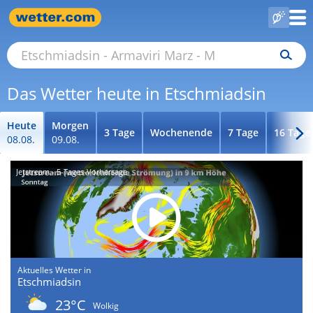
Das Wetter heute in Etschmiadsin
Heute
Morgen
3 Tage
Wochenende
7 Tage
16 Tage
08.08.
09.08.
Jetstream - 5-Tages-Vorhersage
Aktuelles Wetter in
Etschmiadsin
23°C
Wolkig