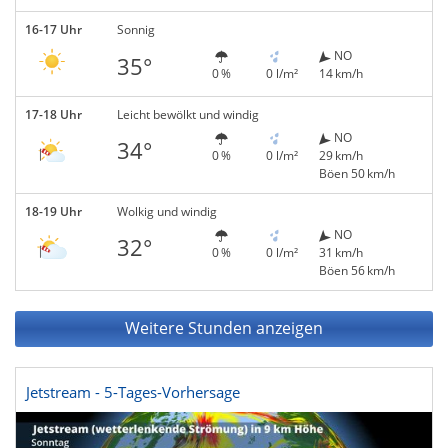
16-17 Uhr
Sonnig
NO
35°
0 %
0 l/m²
14 km/h
17-18 Uhr
Leicht bewölkt und windig
NO
34°
0 %
0 l/m²
29 km/h
Böen 50 km/h
18-19 Uhr
Wolkig und windig
NO
32°
0 %
0 l/m²
31 km/h
Böen 56 km/h
Weitere Stunden anzeigen
Jetstream - 5-Tages-Vorhersage