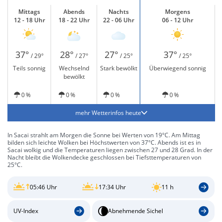
Mittags
Abends
Nachts
Morgens
12 - 18 Uhr
18 - 22 Uhr
22 - 06 Uhr
06 - 12 Uhr
37°
28°
27°
37°
/ 29°
/ 27°
/ 25°
/ 25°
Teils sonnig
Wechselnd
Stark bewölkt
Überwiegend sonnig
bewölkt
0 %
0 %
0 %
0 %
mehr Wetterinfos heute
In Sacai strahlt am Morgen die Sonne bei Werten von 19°C. Am Mittag
bilden sich leichte Wolken bei Höchstwerten von 37°C. Abends ist es in
Sacai wolkig und die Temperaturen liegen zwischen 27 und 28 Grad. In der
Nacht bleibt die Wolkendecke geschlossen bei Tiefsttemperaturen von
25°C.
05:46 Uhr
17:34 Uhr
11 h
UV-Index
Abnehmende Sichel