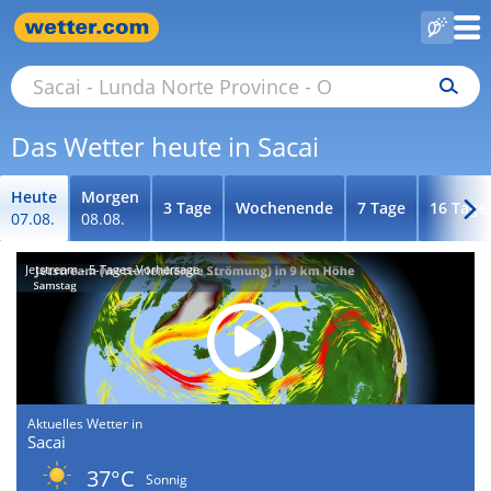
Das Wetter heute in Sacai
Heute
Morgen
3 Tage
Wochenende
7 Tage
16 Tage
07.08.
08.08.
Jetstream - 5-Tages-Vorhersage
Aktuelles Wetter in
Sacai
37°C
Sonnig