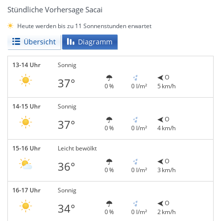
Stündliche Vorhersage Sacai
Heute werden bis zu 11 Sonnenstunden erwartet
Übersicht
Diagramm
13-14 Uhr
Sonnig
O
37°
0 %
0 l/m²
5 km/h
14-15 Uhr
Sonnig
O
37°
0 %
0 l/m²
4 km/h
15-16 Uhr
Leicht bewölkt
O
36°
0 %
0 l/m²
3 km/h
16-17 Uhr
Sonnig
O
34°
0 %
0 l/m²
2 km/h