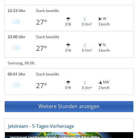
22-23 Uhr
Stark bewölkt
W
27°
0 %
0 l/m²
3 km/h
23-00 Uhr
Stark bewölkt
N
27°
0 %
0 l/m²
3 km/h
Samstag, 08.08.
00-01 Uhr
Stark bewölkt
NW
27°
0 %
0 l/m²
2 km/h
Weitere Stunden anzeigen
Jetstream - 5-Tages-Vorhersage