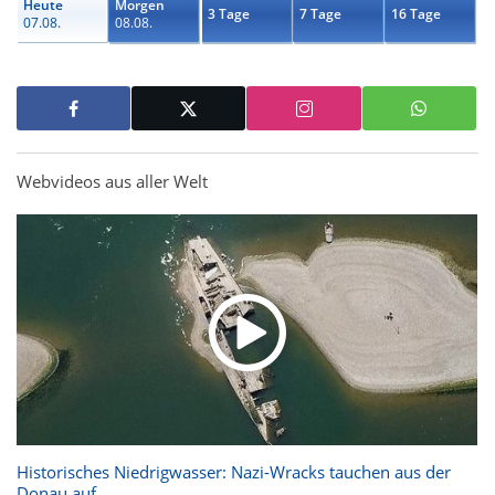
Heute
Morgen
3 Tage
7 Tage
16 Tage
07.08.
08.08.
Webvideos aus aller Welt
Historisches Niedrigwasser: Nazi-Wracks tauchen aus der
Donau auf