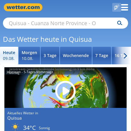
Das Wetter heute in Quisua
Heute
Morgen
3 Tage
Wochenende
7 Tage
16 Tage
09.08.
10.08.
Jetstream - 5-Tages-Vorhersage
Aktuelles Wetter in
Quisua
34°C
Sonnig