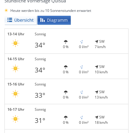
Stündliche Vorhersage Quisua
Heute werden bis zu 10 Sonnenstunden erwartet
Übersicht
Diagramm
13-14 Uhr
Sonnig
SW
34°
0 %
0 l/m²
7 km/h
14-15 Uhr
Sonnig
SW
34°
0 %
0 l/m²
10 km/h
15-16 Uhr
Sonnig
SW
33°
0 %
0 l/m²
13 km/h
16-17 Uhr
Sonnig
SW
31°
0 %
0 l/m²
18 km/h