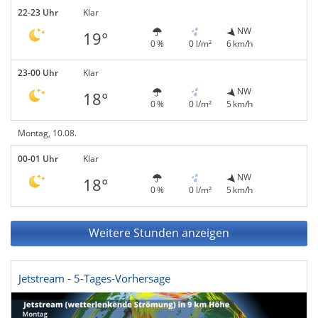
22-23 Uhr
Klar
NW
19°
0 %
0 l/m²
6 km/h
23-00 Uhr
Klar
NW
18°
0 %
0 l/m²
5 km/h
Montag, 10.08.
00-01 Uhr
Klar
NW
18°
0 %
0 l/m²
5 km/h
Weitere Stunden anzeigen
Jetstream - 5-Tages-Vorhersage