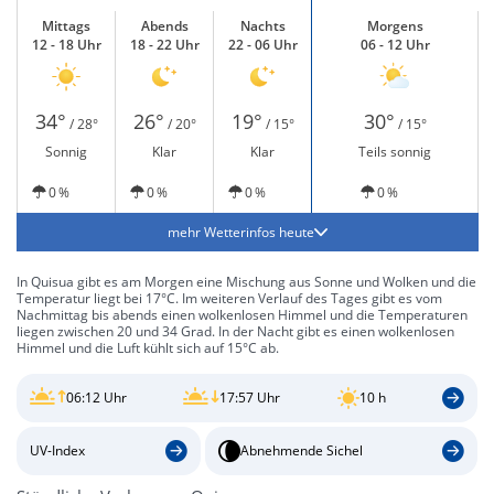
Mittags
Abends
Nachts
Morgens
12 - 18 Uhr
18 - 22 Uhr
22 - 06 Uhr
06 - 12 Uhr
34°
26°
19°
30°
/ 28°
/ 20°
/ 15°
/ 15°
Sonnig
Klar
Klar
Teils sonnig
0 %
0 %
0 %
0 %
mehr Wetterinfos heute
In Quisua gibt es am Morgen eine Mischung aus Sonne und Wolken und die
Temperatur liegt bei 17°C. Im weiteren Verlauf des Tages gibt es vom
Nachmittag bis abends einen wolkenlosen Himmel und die Temperaturen
liegen zwischen 20 und 34 Grad. In der Nacht gibt es einen wolkenlosen
Himmel und die Luft kühlt sich auf 15°C ab.
06:12 Uhr
17:57 Uhr
10 h
UV-Index
Abnehmende Sichel