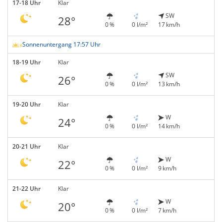
17-18 Uhr
Klar
SW
28°
0 %
0 l/m²
17 km/h
Sonnenuntergang 17:57 Uhr
18-19 Uhr
Klar
SW
26°
0 %
0 l/m²
13 km/h
19-20 Uhr
Klar
W
24°
0 %
0 l/m²
14 km/h
20-21 Uhr
Klar
W
22°
0 %
0 l/m²
9 km/h
21-22 Uhr
Klar
W
20°
0 %
0 l/m²
7 km/h