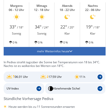
Morgens
Mittags
Abends
Nachts
06 - 12 Uhr
12 - 18 Uhr
18 - 22 Uhr
22 - 06 Uhr
33°
34°
22°
19°
/ 18°
/ 24°
/ 20°
/ 18°
Sonnig
Sonnig
Klar
Klar
0 %
0 %
0 %
0 %
mehr Wetterinfos heute
In Pediva strahlt tagsüber die Sonne bei Temperaturen von 18 bis 34°C.
Nachts ist es wolkenlos bei Werten von 18°C.
06:31 Uhr
17:59 Uhr
11 h
UV-Index
Abnehmende Sichel
Stündliche Vorhersage Pediva
Heute werden bis zu 11 Sonnenstunden erwartet