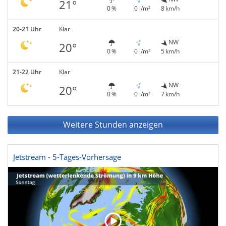
21°
0 %
0 l/m²
8 km/h
20-21 Uhr
Klar
NW
20°
0 %
0 l/m²
5 km/h
21-22 Uhr
Klar
NW
20°
0 %
0 l/m²
7 km/h
Weitere Stunden anzeigen
Jetstream - 5-Tages-Vorhersage