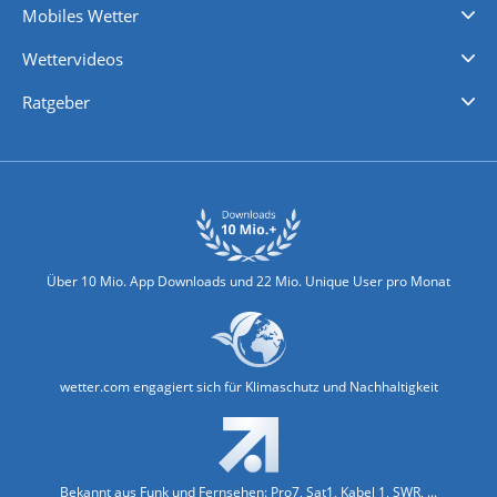
Mobiles Wetter
iPhone Wetter
iPad Wetter
Android Wetter
Wettervideos
Nachrichten
Deutschlandwetter
Schweizwetter
Österreichwetter
Regionalwetter
Wetter in Europa
Wetter Weltweit
Wetterlexikon
Promi-News
Ratgeber
Biowetter
Glätteindex
Reiseziel Finder
Erkältungswetter
Klima & Umwelt
Über 10 Mio. App Downloads und 22 Mio. Unique User pro Monat
wetter.com engagiert sich für Klimaschutz und Nachhaltigkeit
Bekannt aus Funk und Fernsehen: Pro7, Sat1, Kabel 1, SWR, ...