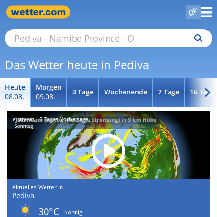
Das Wetter heute in Pediva
Heute
Morgen
3 Tage
Wochenende
7 Tage
16 Tage
08.08.
09.08.
Jetstream - 5-Tages-Vorhersage
Aktuelles Wetter in
Pediva
30°C
Sonnig