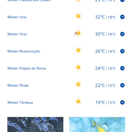
/
16°C
32°C
Wetter Iona
/
18°C
35°C
Wetter Virei
/
18°C
26°C
Wetter Restauração
/
14°C
24°C
Wetter Púlpito do Norte
/
14°C
22°C
Wetter Pinda
/
15°C
19°C
Wetter Tômbua
/
15°C