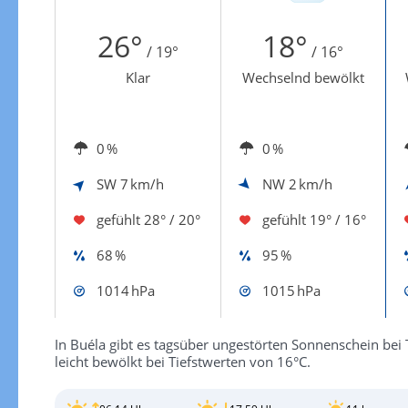
Zur Windgeschwindigkeitenkarte
26°
18°
/ 19°
/ 16°
Klar
Wechselnd bewölkt
0 %
0 %
SW
7 km/h
NW
2 km/h
gefühlt
28° / 20°
gefühlt
19° / 16°
68 %
95 %
1014 hPa
1015 hPa
In Buéla gibt es tagsüber ungestörten Sonnenschein bei 
leicht bewölkt bei Tiefstwerten von 16°C.