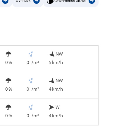
UV-Index
Abnehmende Sichel
NW
0 %
0 l/m²
5 km/h
NW
0 %
0 l/m²
4 km/h
W
0 %
0 l/m²
4 km/h