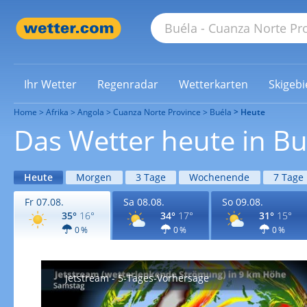
Ihr Wetter
Regenradar
Wetterkarten
Skigebi
Home
Afrika
Angola
Cuanza Norte Province
Buéla
Heute
Das Wetter heute in Bu
Heute
Morgen
3 Tage
Wochenende
7 Tage
Fr 07.08.
Sa 08.08.
So 09.08.
35°
16°
34°
17°
31°
15°
0 %
0 %
0 %
Jetstream - 5-Tages-Vorhersage