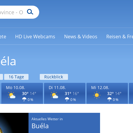
ete
HD Live Webcams
News & Videos
Reisen & Fre
éla
16 Tage
Rückblick
Mo 10.08.
Di 11.08.
Mi 12.08.
30°
14°
31°
16°
32°
14°
0 %
0 %
0 %
Aktuelles Wetter in
Buéla