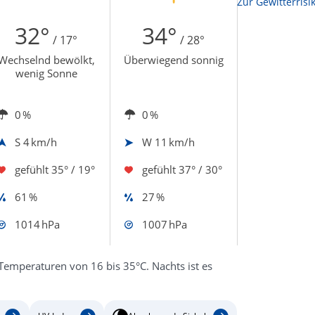
Zur Sonnenscheindauerkarte
Zur Gewitterrisi
32°
34°
/ 17°
/ 28°
Wechselnd bewölkt,
Überwiegend sonnig
wenig Sonne
0 %
0 %
S
4 km/h
W
11 km/h
gefühlt
35° / 19°
gefühlt
37° / 30°
61 %
27 %
1014 hPa
1007 hPa
Temperaturen von 16 bis 35°C. Nachts ist es