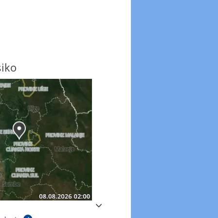
siko
Windböen
Windböen heute