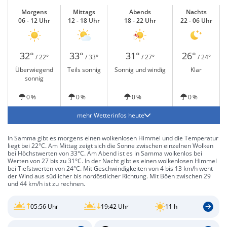
Morgens
Mittags
Abends
Nachts
06 - 12 Uhr
12 - 18 Uhr
18 - 22 Uhr
22 - 06 Uhr
32°
33°
31°
26°
/ 22°
/ 33°
/ 27°
/ 24°
Überwiegend
Teils sonnig
Sonnig und windig
Klar
sonnig
0 %
0 %
0 %
0 %
mehr Wetterinfos heute
In Samma gibt es morgens einen wolkenlosen Himmel und die Temperatur
liegt bei 22°C. Am Mittag zeigt sich die Sonne zwischen einzelnen Wolken
bei Höchstwerten von 33°C. Am Abend ist es in Samma wolkenlos bei
Werten von 27 bis zu 31°C. In der Nacht gibt es einen wolkenlosen Himmel
bei Tiefstwerten von 24°C. Mit Geschwindigkeiten von 4 bis 13 km/h weht
der Wind aus südlicher bis nordöstlicher Richtung. Mit Böen zwischen 29
und 44 km/h ist zu rechnen.
05:56 Uhr
19:42 Uhr
11 h