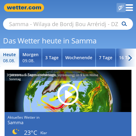
Das Wetter heute in Samma
Heute
Morgen
3 Tage
Wochenende
7 Tage
16 Tage
08.08.
09.08.
Jetstream - 5-Tages-Vorhersage
Aktuelles Wetter in
Samma
23°C
Klar