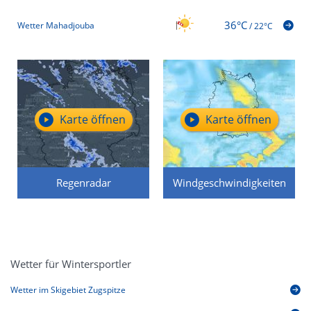
36°C
Wetter Mahadjouba
/
22°C
Karte öffnen
Karte öffnen
Regenradar
Windgeschwindigkeiten
Wetter für Wintersportler
Wetter im Skigebiet Zugspitze