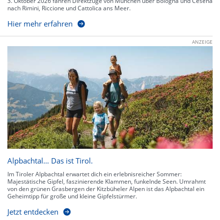
3. Oktober 2026 fahren Direktzüge von München über Bologna und Cesena
nach Rimini, Riccione und Cattolica ans Meer.
Hier mehr erfahren
ANZEIGE
Alpbachtal… Das ist Tirol.
Im Tiroler Alpbachtal erwartet dich ein erlebnisreicher Sommer:
Majestätische Gipfel, faszinierende Klammen, funkelnde Seen. Umrahmt
von den grünen Grasbergen der Kitzbüheler Alpen ist das Alpbachtal ein
Geheimtipp für große und kleine Gipfelstürmer.
Jetzt entdecken