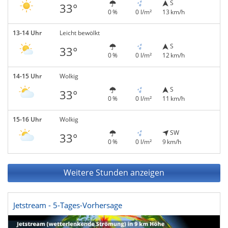
S
33°
0 %
0 l/m²
13 km/h
13-14 Uhr
Leicht bewölkt
S
33°
0 %
0 l/m²
12 km/h
14-15 Uhr
Wolkig
S
33°
0 %
0 l/m²
11 km/h
15-16 Uhr
Wolkig
SW
33°
0 %
0 l/m²
9 km/h
Weitere Stunden anzeigen
Jetstream - 5-Tages-Vorhersage