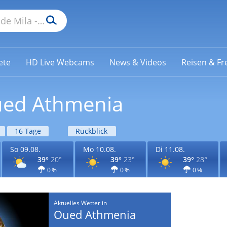
ete
HD Live Webcams
News & Videos
Reisen & Fre
ued Athmenia
16 Tage
Rückblick
So 09.08.
Mo 10.08.
Di 11.08.
39°
20°
39°
23°
39°
28°
0 %
0 %
0 %
Aktuelles Wetter in
Oued Athmenia