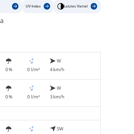
UV-Index
Letztes Viertel
ia
W
0 %
0 l/m²
4 km/h
W
0 %
0 l/m²
3 km/h
SW