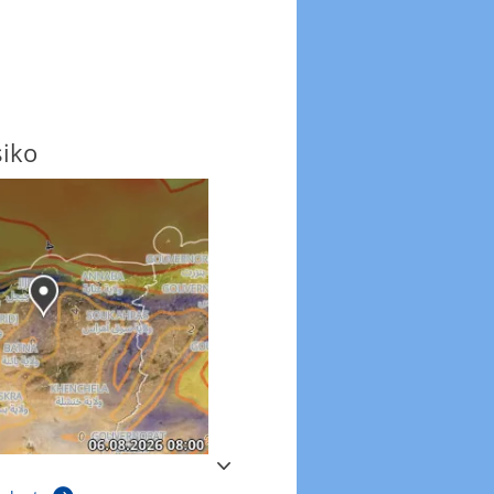
siko
Windböen
Windböen heute