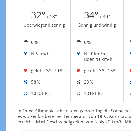
Zur Windgeschwindigkeitenkarte
32°
34°
/ 18°
/ 30°
Überwiegend sonnig
Sonnig und windig
0 %
0 %
N
6 km/h
N
20 km/h
Böen 41 km/h
gefühlt
35° / 19°
gefühlt
38° / 33°
58 %
29 %
1020 hPa
1018 hPa
In Oued Athmenia scheint den ganzen Tag die Sonne bei 
es wolkenlos bei einer Temperatur von 18°C. Aus nördli
erreicht dabei Geschwindigkeiten von 3 bis 20 km/h. Mi