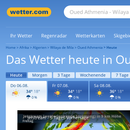
Ihr Wetter
Regenradar
Wetterkarten
Skigebi
Home
Afrika
Algerien
Wilaya de Mila
Oued Athmenia
Heute
Das Wetter heute in O
Heute
Morgen
3 Tage
Wochenende
7 Tage
Do 06.08.
Fr 07.08.
Sa 08.08.
34°
18°
34°
18°
36°
18°
0 %
0 %
0 %
Jetstream - 5-Tages-Vorhersage