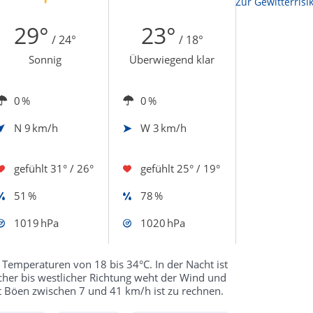
Zur Sonnenscheindauerkarte
Zur Gewitterrisi
29°
23°
/ 24°
/ 18°
Sonnig
Überwiegend klar
0 %
0 %
N
9 km/h
W
3 km/h
gefühlt
31° / 26°
gefühlt
25° / 19°
51 %
78 %
1019 hPa
1020 hPa
Temperaturen von 18 bis 34°C. In der Nacht ist
cher bis westlicher Richtung weht der Wind und
t Böen zwischen 7 und 41 km/h ist zu rechnen.