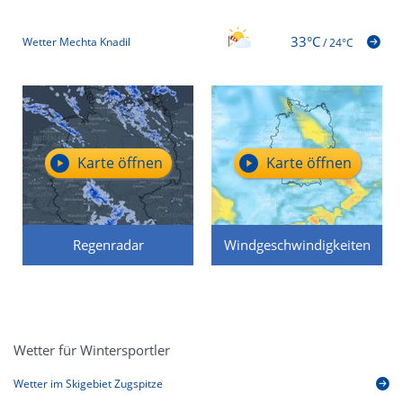
33°C
Wetter Mechta Knadil
/
24°C
Karte öffnen
Karte öffnen
Regenradar
Windgeschwindigkeiten
Wetter für Wintersportler
Wetter im Skigebiet Zugspitze