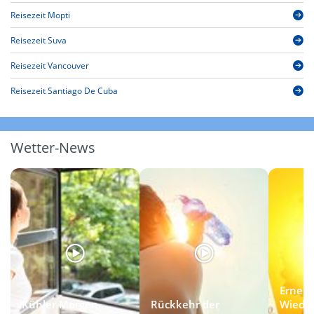
Reisezeit Mopti
Reisezeit Suva
Reisezeit Vancouver
Reisezeit Santiago De Cuba
Wetter-News
Erneut
Kühler Morgen,
Rückkehr der
Wieder