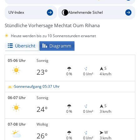
UV-Index
Abnehmende Sichel
Stündliche Vorhersage Mechtat Oum Rihana
Heute werden bis zu 10 Sonnenstunden erwartet
Übersicht
Diagramm
05-06 Uhr
Sonnig
S
23°
0 %
0 l/m²
4 km/h
Sonnenaufgang 05:37 Uhr
06-07 Uhr
Sonnig
S
24°
0 %
0 l/m²
3 km/h
07-08 Uhr
Wolkig
W
26°
0 %
0 l/m²
3 km/h