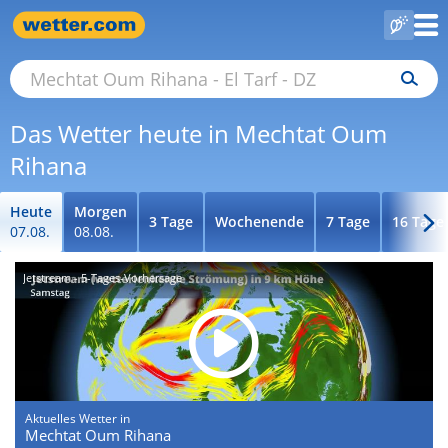
Das Wetter heute in Mechtat Oum
Rihana
Heute
Morgen
3 Tage
Wochenende
7 Tage
16 Tage
07.08.
08.08.
Jetstream - 5-Tages-Vorhersage
Aktuelles Wetter in
Mechtat Oum Rihana