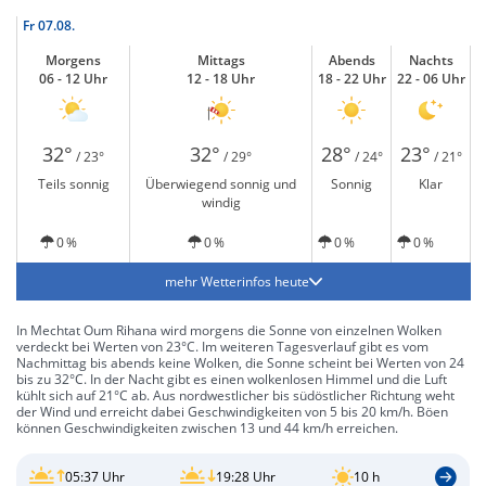
Fr
07.08.
Morgens
Mittags
Abends
Nachts
06 - 12 Uhr
12 - 18 Uhr
18 - 22 Uhr
22 - 06 Uhr
32°
32°
28°
23°
/ 23°
/ 29°
/ 24°
/ 21°
Teils sonnig
Überwiegend sonnig und
Sonnig
Klar
windig
0 %
0 %
0 %
0 %
mehr Wetterinfos heute
In Mechtat Oum Rihana wird morgens die Sonne von einzelnen Wolken
verdeckt bei Werten von 23°C. Im weiteren Tagesverlauf gibt es vom
Nachmittag bis abends keine Wolken, die Sonne scheint bei Werten von 24
bis zu 32°C. In der Nacht gibt es einen wolkenlosen Himmel und die Luft
kühlt sich auf 21°C ab. Aus nordwestlicher bis südöstlicher Richtung weht
der Wind und erreicht dabei Geschwindigkeiten von 5 bis 20 km/h. Böen
können Geschwindigkeiten zwischen 13 und 44 km/h erreichen.
05:37 Uhr
19:28 Uhr
10 h