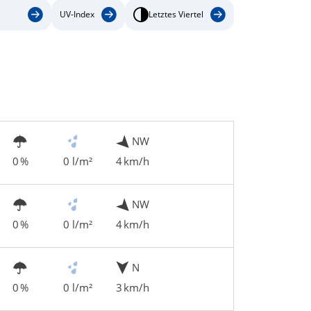
UV-Index
Letztes Viertel
NW
0 %
0 l/m²
4 km/h
NW
0 %
0 l/m²
4 km/h
N
0 %
0 l/m²
3 km/h