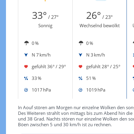
Zur Windgeschwindigkeitenkarte
33°
26°
/ 27°
/ 23°
Sonnig
Wechselnd bewölkt
0 %
0 %
N
7 km/h
N
3 km/h
gefühlt
36° / 29°
gefühlt
28° / 25°
33 %
51 %
1017 hPa
1019 hPa
In Aouf stören am Morgen nur einzelne Wolken den son
Des Weiteren strahlt von mittags bis zum Abend hin di
und 38 Grad. Nachts stören nur einzelne Wolken den son
Böen zwischen 5 und 30 km/h ist zu rechnen.