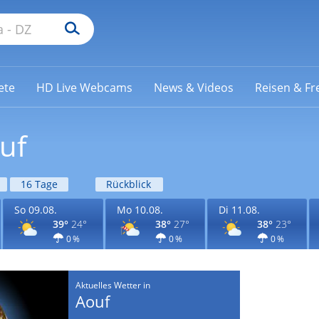
ete
HD Live Webcams
News & Videos
Reisen & Fre
uf
16 Tage
Rückblick
So 09.08.
Mo 10.08.
Di 11.08.
39°
24°
38°
27°
38°
23°
0 %
0 %
0 %
Aktuelles Wetter in
Aouf