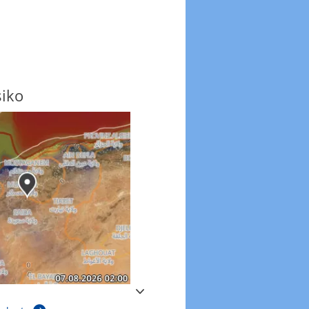
siko
Windböen
Windböen heute