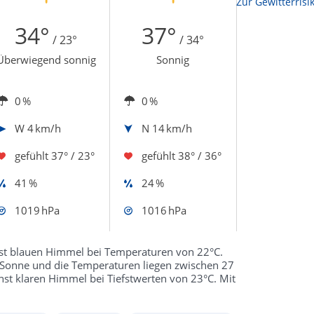
Zur Sonnenscheindauerkarte
Zur Gewitterrisi
34°
37°
/ 23°
/ 34°
Überwiegend sonnig
Sonnig
0 %
0 %
W
4 km/h
N
14 km/h
gefühlt
37° / 23°
gefühlt
38° / 36°
41 %
24 %
1019 hPa
1016 hPa
st blauen Himmel bei Temperaturen von 22°C.
e Sonne und die Temperaturen liegen zwischen 27
st klaren Himmel bei Tiefstwerten von 23°C. Mit