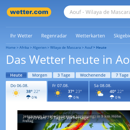
Ihr Wetter
Regenradar
Wetterkarten
Skigebi
Home
Afrika
Algerien
Wilaya de Mascara
Aouf
Heute
Das Wetter heute in Ao
Heute
Morgen
3 Tage
Wochenende
7 Tage
Do 06.08.
Fr 07.08.
Sa 08.08.
38°
22°
37°
23°
40°
22°
0 %
0 %
0 %
Jetstream - 5-Tages-Vorhersage