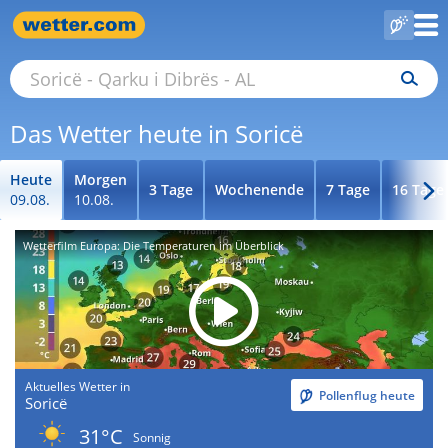
Das Wetter heute in Soricë
Heute
Morgen
3 Tage
Wochenende
7 Tage
16 Tage
09.08.
10.08.
Wetterfilm Europa: Die Temperaturen im Überblick
Aktuelles Wetter in
Pollenflug heute
Soricë
31°C
Sonnig