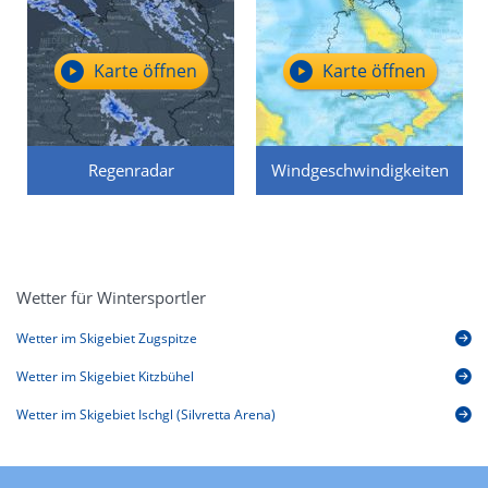
Karte öffnen
Karte öffnen
Regenradar
Windgeschwindigkeiten
Wetter für Wintersportler
Wetter im Skigebiet Zugspitze
Wetter im Skigebiet Kitzbühel
Wetter im Skigebiet Ischgl (Silvretta Arena)