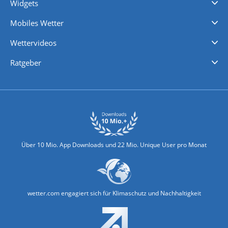
Widgets
Regenradar
Windgeschwindigkeiten
Temperatur
Sonnenschein
Wassertemperatur
Mobiles Wetter
iPhone Wetter
iPad Wetter
Android Wetter
Wettervideos
Nachrichten
Deutschlandwetter
Schweizwetter
Österreichwetter
Regionalwetter
Wetter in Europa
Wetter Weltweit
Wetterlexikon
Promi-News
Ratgeber
Biowetter
Glätteindex
Reiseziel Finder
Erkältungswetter
Klima & Umwelt
Über 10 Mio. App Downloads und 22 Mio. Unique User pro Monat
wetter.com engagiert sich für Klimaschutz und Nachhaltigkeit