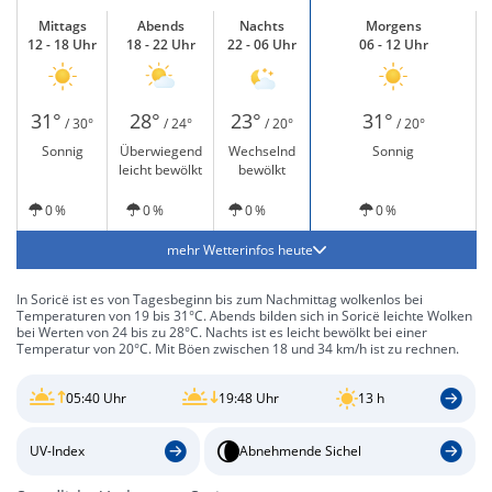
Mittags
Abends
Nachts
Morgens
12 - 18 Uhr
18 - 22 Uhr
22 - 06 Uhr
06 - 12 Uhr
31°
28°
23°
31°
/ 30°
/ 24°
/ 20°
/ 20°
Sonnig
Überwiegend
Wechselnd
Sonnig
leicht bewölkt
bewölkt
0 %
0 %
0 %
0 %
mehr Wetterinfos heute
In Soricë ist es von Tagesbeginn bis zum Nachmittag wolkenlos bei
Temperaturen von 19 bis 31°C. Abends bilden sich in Soricë leichte Wolken
bei Werten von 24 bis zu 28°C. Nachts ist es leicht bewölkt bei einer
Temperatur von 20°C. Mit Böen zwischen 18 und 34 km/h ist zu rechnen.
05:40 Uhr
19:48 Uhr
13 h
UV-Index
Abnehmende Sichel