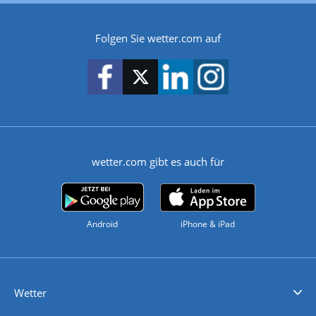
Folgen Sie wetter.com auf
wetter.com gibt es auch für
Android
iPhone & iPad
Wetter
Videovorhersagen
Kolumnen
Unwetterwarnungen
wetter.com Deutschland
wetter.com Schweiz
wetter.com Österreich
Werben
Homepage Widget
Wetter API
Wetter- und Geodaten - meteonomiqs.com
tiempo.es
meteos24.fr
ilmeteo24.it
pogoda24.pl
weather24.co.uk