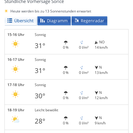
Stündliche Vorhersage Soricë
Heute werden bis zu 13 Sonnenstunden erwartet
Übersicht
Diagramm
Regenradar
15-16 Uhr
Sonnig
NO
31°
0 %
0 l/m²
14 km/h
16-17 Uhr
Sonnig
N
31°
0 %
0 l/m²
13 km/h
17-18 Uhr
Sonnig
N
30°
0 %
0 l/m²
12 km/h
18-19 Uhr
Leicht bewölkt
N
28°
0 %
0 l/m²
9 km/h