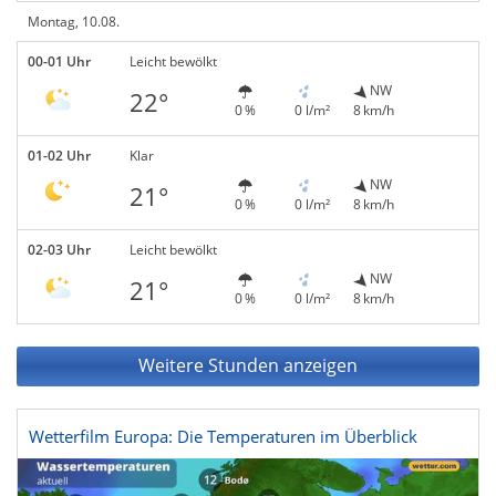
Montag, 10.08.
00-01 Uhr
Leicht bewölkt
NW
22°
0 %
0 l/m²
8 km/h
01-02 Uhr
Klar
NW
21°
0 %
0 l/m²
8 km/h
02-03 Uhr
Leicht bewölkt
NW
21°
0 %
0 l/m²
8 km/h
Weitere Stunden anzeigen
Wetterfilm Europa: Die Temperaturen im Überblick