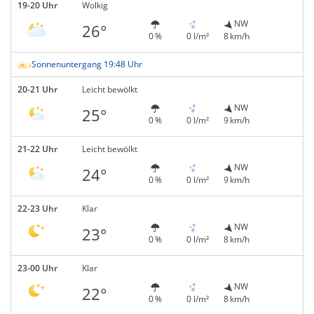
19-20 Uhr
Wolkig
NW
26°
0 %
0 l/m²
8 km/h
Sonnenuntergang 19:48 Uhr
20-21 Uhr
Leicht bewölkt
NW
25°
0 %
0 l/m²
9 km/h
21-22 Uhr
Leicht bewölkt
NW
24°
0 %
0 l/m²
9 km/h
22-23 Uhr
Klar
NW
23°
0 %
0 l/m²
8 km/h
23-00 Uhr
Klar
NW
22°
0 %
0 l/m²
8 km/h