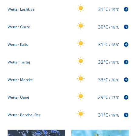
31°C
Wetter Lashkizë
/
19°C
30°C
Wetter Gurrë
/
18°C
31°C
Wetter Kalis
/
18°C
32°C
Wetter Tartaj
/
19°C
33°C
Wetter Merckë
/
20°C
29°C
Wetter Qanë
/
17°C
31°C
Wetter Bardhaj-Reç
/
19°C