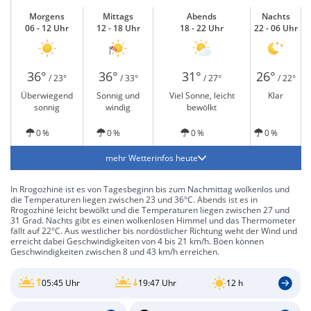
Morgens
Mittags
Abends
Nachts
06 - 12 Uhr
12 - 18 Uhr
18 - 22 Uhr
22 - 06 Uhr
36°
36°
31°
26°
/ 23°
/ 33°
/ 27°
/ 22°
Überwiegend
Sonnig und
Viel Sonne, leicht
Klar
sonnig
windig
bewölkt
0 %
0 %
0 %
0 %
mehr Wetterinfos heute
In Rrogozhinë ist es von Tagesbeginn bis zum Nachmittag wolkenlos und
die Temperaturen liegen zwischen 23 und 36°C. Abends ist es in
Rrogozhinë leicht bewölkt und die Temperaturen liegen zwischen 27 und
31 Grad. Nachts gibt es einen wolkenlosen Himmel und das Thermometer
fällt auf 22°C. Aus westlicher bis nordöstlicher Richtung weht der Wind und
erreicht dabei Geschwindigkeiten von 4 bis 21 km/h. Böen können
Geschwindigkeiten zwischen 8 und 43 km/h erreichen.
05:45 Uhr
19:47 Uhr
12 h