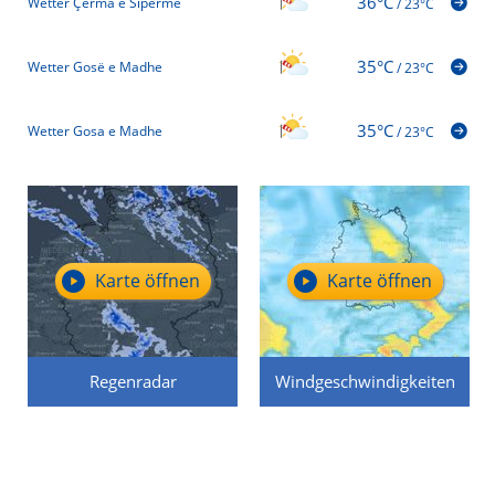
36°C
Wetter Çerma e Sipërme
/
23°C
35°C
Wetter Gosë e Madhe
/
23°C
35°C
Wetter Gosa e Madhe
/
23°C
Karte öffnen
Karte öffnen
Regenradar
Windgeschwindigkeiten