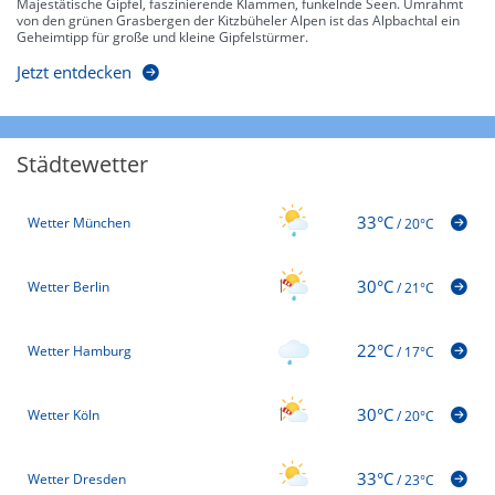
Majestätische Gipfel, faszinierende Klammen, funkelnde Seen. Umrahmt
von den grünen Grasbergen der Kitzbüheler Alpen ist das Alpbachtal ein
Geheimtipp für große und kleine Gipfelstürmer.
Jetzt entdecken
Städtewetter
33°C
Wetter München
/
20°C
30°C
Wetter Berlin
/
21°C
22°C
Wetter Hamburg
/
17°C
30°C
Wetter Köln
/
20°C
33°C
Wetter Dresden
/
23°C