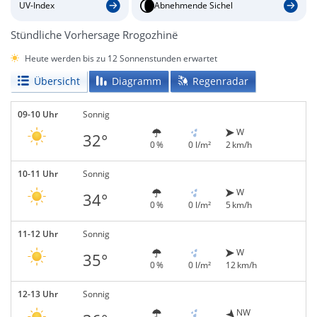
UV-Index
Abnehmende Sichel
Stündliche Vorhersage Rrogozhinë
Heute werden bis zu 12 Sonnenstunden erwartet
Übersicht
Diagramm
Regenradar
09-10 Uhr
Sonnig
W
32°
0 %
0 l/m²
2 km/h
10-11 Uhr
Sonnig
W
34°
0 %
0 l/m²
5 km/h
11-12 Uhr
Sonnig
W
35°
0 %
0 l/m²
12 km/h
12-13 Uhr
Sonnig
NW