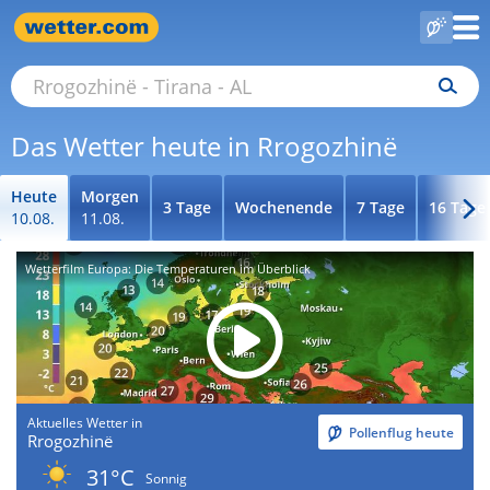
Das Wetter heute in Rrogozhinë
Heute
Morgen
3 Tage
Wochenende
7 Tage
16 Tage
10.08.
11.08.
Wetterfilm Europa: Die Temperaturen im Überblick
Aktuelles Wetter in
Pollenflug heute
Rrogozhinë
31°C
Sonnig