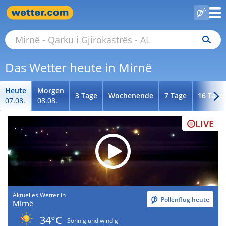
Das Wetter heute in Mirnë
Heute
Morgen
3 Tage
Wochenende
7 Tage
16 Tage
07.08.
08.08.
LIVE
Aktuelles Wetter in
Pollenflug heute
Mirnë
34°C
Sonnig und windig