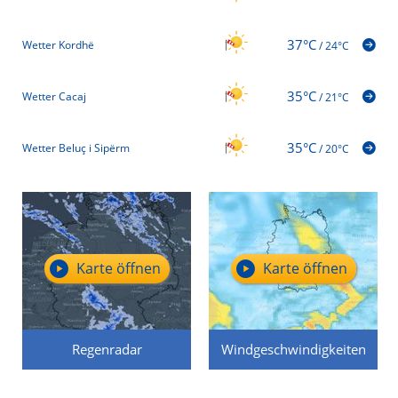
37°C
Wetter Kordhë
/
24°C
35°C
Wetter Cacaj
/
21°C
35°C
Wetter Beluç i Sipërm
/
20°C
Karte öffnen
Karte öffnen
Regenradar
Windgeschwindigkeiten