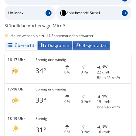
UV-Index
Abnehmende Sichel
Stündliche Vorhersage Mirnë
Heute werden bis zu 11 Sonnenstunden erwartet
Übersicht
Diagramm
Regenradar
16-17 Uhr
Sonnig und windig
NW
34°
0 %
0 l/m²
22 km/h
Böen 51 km/h
17-18 Uhr
Sonnig und windig
NW
33°
0 %
0 l/m²
19 km/h
Böen 46 km/h
18-19 Uhr
Sonnig
NW
31°
0 %
0 l/m²
16 km/h