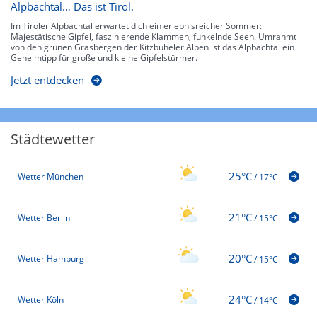
Alpbachtal… Das ist Tirol.
Im Tiroler Alpbachtal erwartet dich ein erlebnisreicher Sommer:
Majestätische Gipfel, faszinierende Klammen, funkelnde Seen. Umrahmt
von den grünen Grasbergen der Kitzbüheler Alpen ist das Alpbachtal ein
Geheimtipp für große und kleine Gipfelstürmer.
Jetzt entdecken
Städtewetter
25°C
Wetter München
/
17°C
21°C
Wetter Berlin
/
15°C
20°C
Wetter Hamburg
/
15°C
24°C
Wetter Köln
/
14°C