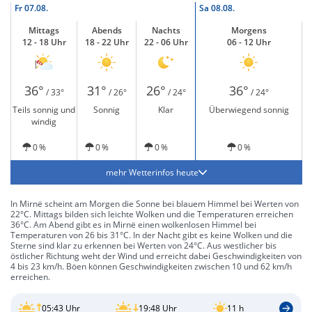
Fr
07.08.
Sa
08.08.
Mittags
Abends
Nachts
Morgens
12 - 18 Uhr
18 - 22 Uhr
22 - 06 Uhr
06 - 12 Uhr
36°
31°
26°
36°
/ 33°
/ 26°
/ 24°
/ 24°
Teils sonnig und
Sonnig
Klar
Überwiegend sonnig
windig
0 %
0 %
0 %
0 %
mehr Wetterinfos heute
In Mirnë scheint am Morgen die Sonne bei blauem Himmel bei Werten von
22°C. Mittags bilden sich leichte Wolken und die Temperaturen erreichen
36°C. Am Abend gibt es in Mirnë einen wolkenlosen Himmel bei
Temperaturen von 26 bis 31°C. In der Nacht gibt es keine Wolken und die
Sterne sind klar zu erkennen bei Werten von 24°C. Aus westlicher bis
östlicher Richtung weht der Wind und erreicht dabei Geschwindigkeiten von
4 bis 23 km/h. Böen können Geschwindigkeiten zwischen 10 und 62 km/h
erreichen.
05:43 Uhr
19:48 Uhr
11 h