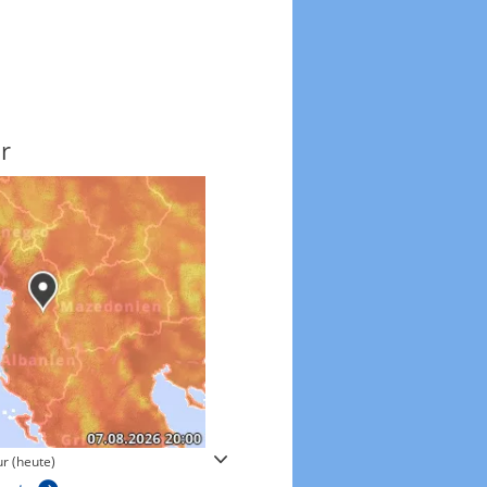
r
Windgeschwindigkeite
r (heute)
Windgeschwindigkeiten in 3h