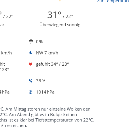
Zur Temperaturk
°
31°
/ 22°
/ 22°
lar
Überwiegend sonnig
0 %
7 km/h
NW
7 km/h
hlt
gefühlt
34° / 23°
/ 23°
%
38 %
4 hPa
1014 hPa
°C. Am Mittag stören nur einzelne Wolken den
°C. Am Abend gibt es in Bulqizë einen
ts ist es klar bei Tiefsttemperaturen von 22°C.
/h erreichen.