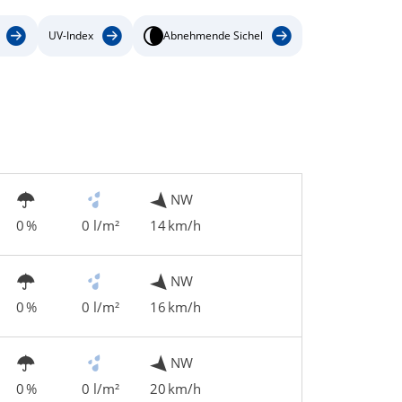
UV-Index
Abnehmende Sichel
NW
0 %
0 l/m²
14 km/h
NW
0 %
0 l/m²
16 km/h
NW
0 %
0 l/m²
20 km/h