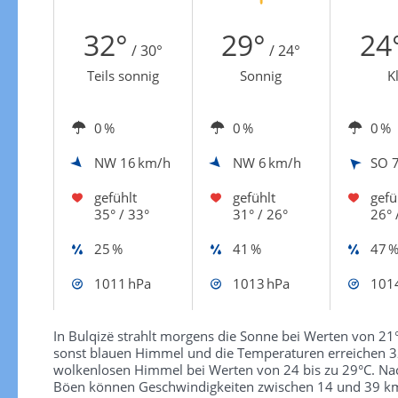
Zur Gewitterrisikokarte
32°
29°
24
/ 30°
/ 24°
Teils sonnig
Sonnig
K
0 %
0 %
0 %
NW
16 km/h
NW
6 km/h
SO
gefühlt
gefühlt
gefü
35° / 33°
31° / 26°
26° 
25 %
41 %
47 
1011 hPa
1013 hPa
101
In Bulqizë strahlt morgens die Sonne bei Werten von 21
sonst blauen Himmel und die Temperaturen erreichen 32
wolkenlosen Himmel bei Werten von 24 bis zu 29°C. Nach
Böen können Geschwindigkeiten zwischen 14 und 39 km