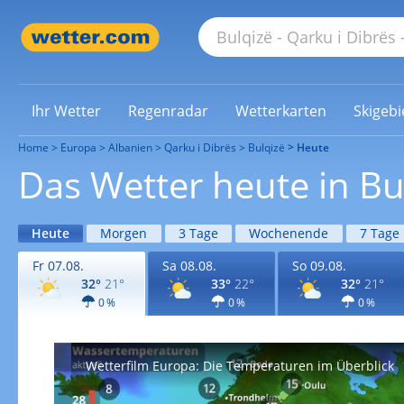
Ihr Wetter
Regenradar
Wetterkarten
Skigebi
Home
Europa
Albanien
Qarku i Dibrës
Bulqizë
Heute
Das Wetter heute in Bu
Heute
Morgen
3 Tage
Wochenende
7 Tage
Fr 07.08.
Sa 08.08.
So 09.08.
32°
21°
33°
22°
32°
21°
0 %
0 %
0 %
Wetterfilm Europa: Die Temperaturen im Überblick