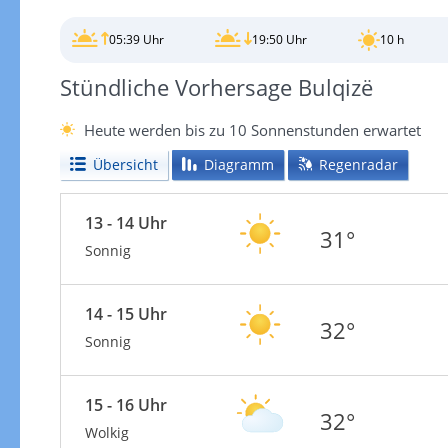
05:39 Uhr
19:50 Uhr
10 h
Stündliche Vorhersage Bulqizë
Heute werden bis zu 10 Sonnenstunden erwartet
Übersicht
Diagramm
Regenradar
13 - 14 Uhr
31°
Sonnig
14 - 15 Uhr
32°
Sonnig
15 - 16 Uhr
32°
Wolkig