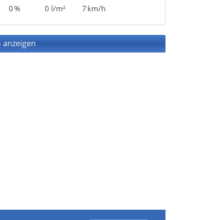
0 %
0 l/m²
7 km/h
 anzeigen