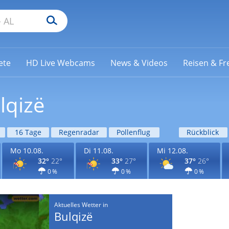
ete
HD Live Webcams
News & Videos
Reisen & Fre
lqizë
16 Tage
Regenradar
Pollenflug
Rückblick
Mo 10.08.
Di 11.08.
Mi 12.08.
32°
22°
33°
27°
37°
26°
0 %
0 %
0 %
Aktuelles Wetter in
Bulqizë