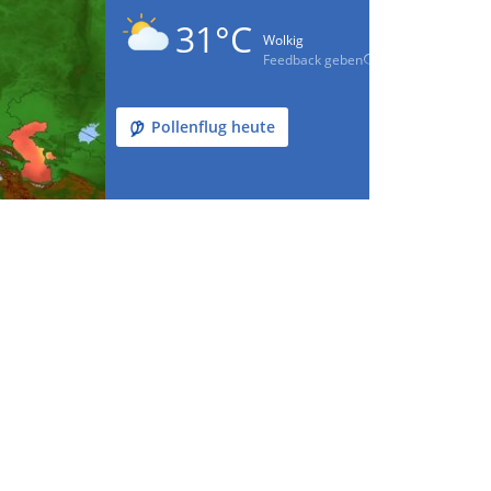
31°C
Wolkig
Feedback geben
Pollenflug heute