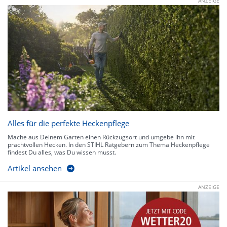
ANZEIGE
Alles für die perfekte Heckenpflege
Mache aus Deinem Garten einen Rückzugsort und umgebe ihn mit
prachtvollen Hecken. In den STIHL Ratgebern zum Thema Heckenpflege
findest Du alles, was Du wissen musst.
Artikel ansehen
ANZEIGE