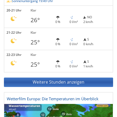
Sonnenuntergang 19:49 Uhr
20-21 Uhr
Klar
NO
26°
0 %
0 l/m²
2 km/h
21-22 Uhr
Klar
S
25°
0 %
0 l/m²
0 km/h
22-23 Uhr
Klar
S
25°
0 %
0 l/m²
1 km/h
Weitere Stunden anzeigen
Wetterfilm Europa: Die Temperaturen im Überblick