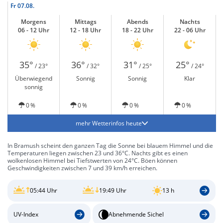
Fr
07.08.
Morgens
Mittags
Abends
Nachts
06 - 12 Uhr
12 - 18 Uhr
18 - 22 Uhr
22 - 06 Uhr
35°
36°
31°
25°
/ 23°
/ 32°
/ 25°
/ 24°
Überwiegend
Sonnig
Sonnig
Klar
sonnig
0 %
0 %
0 %
0 %
mehr Wetterinfos heute
In Bramush scheint den ganzen Tag die Sonne bei blauem Himmel und die
Temperaturen liegen zwischen 23 und 36°C. Nachts gibt es einen
wolkenlosen Himmel bei Tiefstwerten von 24°C. Böen können
Geschwindigkeiten zwischen 7 und 39 km/h erreichen.
05:44 Uhr
19:49 Uhr
13 h
UV-Index
Abnehmende Sichel