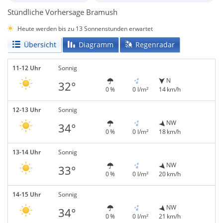
Stündliche Vorhersage Bramush
Heute werden bis zu 13 Sonnenstunden erwartet
Übersicht
Diagramm
Regenradar
11-12 Uhr
Sonnig
N
32°
0 %
0 l/m²
14 km/h
12-13 Uhr
Sonnig
NW
34°
0 %
0 l/m²
18 km/h
13-14 Uhr
Sonnig
NW
33°
0 %
0 l/m²
20 km/h
14-15 Uhr
Sonnig
NW
34°
0 %
0 l/m²
21 km/h