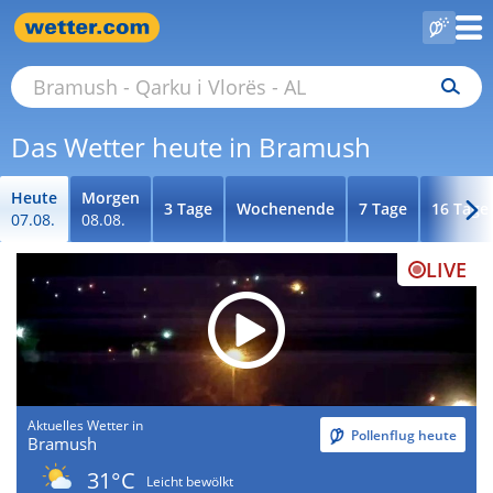
Das Wetter heute in Bramush
Heute
Morgen
3 Tage
Wochenende
7 Tage
16 Tage
07.08.
08.08.
LIVE
Aktuelles Wetter in
Pollenflug heute
Bramush
31°C
Leicht bewölkt