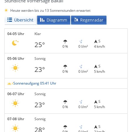
Stündliche Vorhersage Bakall
Heute werden bis zu 13 Sonnenstunden erwartet
Übersicht
Diagramm
Regenradar
04-05 Uhr
Klar
S
25°
0 %
0 l/m²
4 km/h
05-06 Uhr
Sonnig
S
23°
0 %
0 l/m²
5 km/h
Sonnenaufgang 05:41 Uhr
06-07 Uhr
Sonnig
S
23°
0 %
0 l/m²
5 km/h
07-08 Uhr
Sonnig
S
28°
0 %
0 l/m²
2 km/h