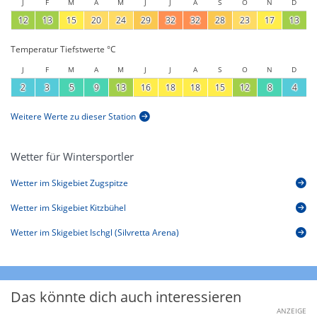
J
F
M
A
M
J
J
A
S
O
N
D
12
13
15
20
24
29
32
32
28
23
17
13
Temperatur Tiefstwerte °C
J
F
M
A
M
J
J
A
S
O
N
D
2
3
5
9
13
16
18
18
15
12
8
4
Weitere Werte zu dieser Station
Wetter für Wintersportler
Wetter im Skigebiet Zugspitze
Wetter im Skigebiet Kitzbühel
Wetter im Skigebiet Ischgl (Silvretta Arena)
Das könnte dich auch interessieren
ANZEIGE