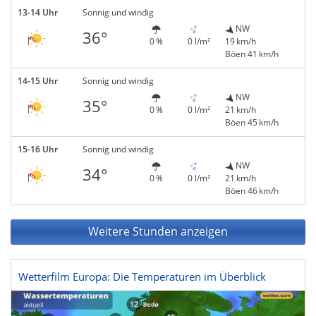
13-14 Uhr
Sonnig und windig
NW
36°
0 %
0 l/m²
19 km/h
Böen 41 km/h
14-15 Uhr
Sonnig und windig
NW
35°
0 %
0 l/m²
21 km/h
Böen 45 km/h
15-16 Uhr
Sonnig und windig
NW
34°
0 %
0 l/m²
21 km/h
Böen 46 km/h
Weitere Stunden anzeigen
Wetterfilm Europa: Die Temperaturen im Überblick