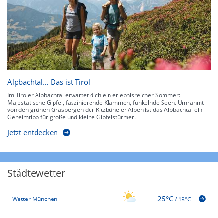
Alpbachtal… Das ist Tirol.
Im Tiroler Alpbachtal erwartet dich ein erlebnisreicher Sommer:
Majestätische Gipfel, faszinierende Klammen, funkelnde Seen. Umrahmt
von den grünen Grasbergen der Kitzbüheler Alpen ist das Alpbachtal ein
Geheimtipp für große und kleine Gipfelstürmer.
Jetzt entdecken
Städtewetter
25°C
Wetter München
/
18°C