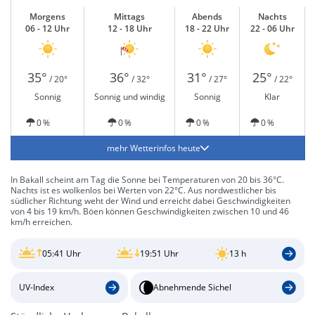
Morgens
Mittags
Abends
Nachts
06 - 12 Uhr
12 - 18 Uhr
18 - 22 Uhr
22 - 06 Uhr
35°
36°
31°
25°
/ 20°
/ 32°
/ 27°
/ 22°
Sonnig
Sonnig und windig
Sonnig
Klar
0 %
0 %
0 %
0 %
mehr Wetterinfos heute
In Bakall scheint am Tag die Sonne bei Temperaturen von 20 bis 36°C.
Nachts ist es wolkenlos bei Werten von 22°C. Aus nordwestlicher bis
südlicher Richtung weht der Wind und erreicht dabei Geschwindigkeiten
von 4 bis 19 km/h. Böen können Geschwindigkeiten zwischen 10 und 46
km/h erreichen.
05:41 Uhr
19:51 Uhr
13 h
UV-Index
Abnehmende Sichel