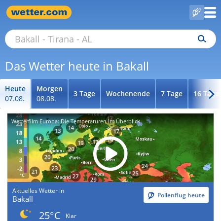
Das Wetter heute in Bakall
Heute
Morgen
3 Tage
Wochenende
7 Tage
16 Tage
07.08.
08.08.
Wetterfilm Europa: Die Temperaturen im Überblick
Aktuelles Wetter in
Pollenflug heute
Bakall
25°C
Klar