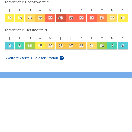
Temperatur Höchstwerte °C
J
F
M
A
M
J
J
A
S
O
N
D
16
18
23
28
35
40
39
38
35
31
23
18
Temperatur Tiefstwerte °C
J
F
M
A
M
J
J
A
S
O
N
D
3
6
11
15
20
25
27
26
21
14
7
4
Weitere Werte zu dieser Station