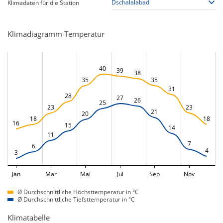
Klimadaten für die Station
Klimadiagramm Temperatur
40
39
38
35
35
31
28
27
26
25
23
23
21
20
18
18
16
15
14
11
7
6
4
3
Jan
Mar
Mai
Jul
Sep
Nov
Ø Durchschnittliche Höchsttemperatur in °C
Ø Durchschnittliche Tiefsttemperatur in °C
Klimatabelle