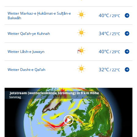
Wetter Markaz-e Ḩukūmat-e Sulţān-e
40°C
/
29°C
Bakwāh
34°C
Wetter Qal‘ah-ye Kuhnah
/
25°C
40°C
Wetter Lāsh-e Juwayn
/
29°C
32°C
Wetter Dasht-e Qal‘ah
/
22°C