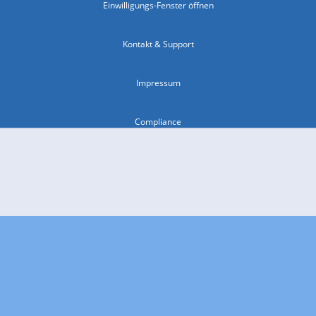
Einwilligungs-Fenster öffnen
Kontakt & Support
Impressum
Compliance
Barrierefreiheit
Nutzungsbedingungen
© 2026 wetter.com Group GmbH - alle Rechte vorbehalten