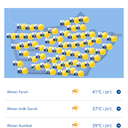
41°C
Wetter Farah
/
28°C
37°C
Wetter Anār Darah
/
26°C
39°C
Wetter Kushkak
/
28°C