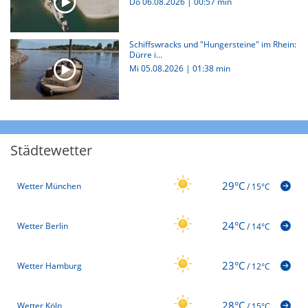
Do 06.08.2026
|
00:57 min
Schiffswracks und "Hungersteine" im Rhein:
Dürre i...
Mi 05.08.2026
|
01:38 min
Städtewetter
29°C
Wetter München
/
15°C
24°C
Wetter Berlin
/
14°C
23°C
Wetter Hamburg
/
12°C
28°C
Wetter Köln
/
15°C