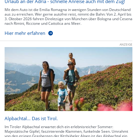
Urlaub an der Adria - schnelle Anreise auch mit dem Zug!
Mit dem Auto ist die Emilia Romagna in wenigen Stunden von Deutschland
aus zu erreichen. Wer gerne autofrei reist, nimmt die Bahn: Von 2. April bis
3. Oktober 2026 fahren Direktzüge von München über Bologna und Cesena
nach Rimini, Riccione und Cattolica ans Meer.
Hier mehr erfahren
ANZEIGE
Alpbachtal… Das ist Tirol.
Im Tiroler Alpbachtal erwartet dich ein erlebnisreicher Sommer:
Majestätische Gipfel, faszinierende Klammen, funkelnde Seen. Umrahmt
von den grünen Grasbergen der Kitzbüheler Alpen ist das Alpbachtal ein