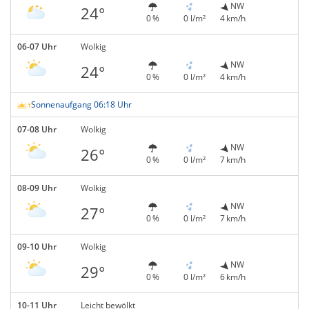
NW
24°
0 %
0 l/m²
4 km/h
06-07 Uhr
Wolkig
NW
24°
0 %
0 l/m²
4 km/h
Sonnenaufgang 06:18 Uhr
07-08 Uhr
Wolkig
NW
26°
0 %
0 l/m²
7 km/h
08-09 Uhr
Wolkig
NW
27°
0 %
0 l/m²
7 km/h
09-10 Uhr
Wolkig
NW
29°
0 %
0 l/m²
6 km/h
10-11 Uhr
Leicht bewölkt