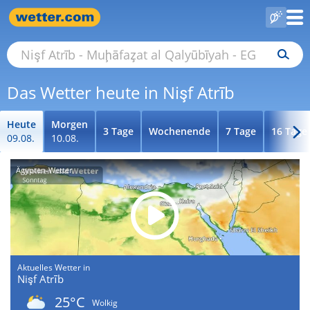
Das Wetter heute in Nişf Atrīb
Heute
Morgen
3 Tage
Wochenende
7 Tage
16 Tage
09.08.
10.08.
Ägypten-Wetter
Aktuelles Wetter in
Nişf Atrīb
25°C
Wolkig