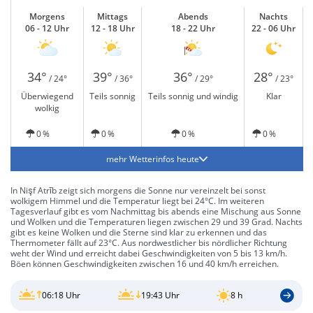
Morgens
Mittags
Abends
Nachts
06 - 12 Uhr
12 - 18 Uhr
18 - 22 Uhr
22 - 06 Uhr
34°
39°
36°
28°
/ 24°
/ 36°
/ 29°
/ 23°
Überwiegend
Teils sonnig
Teils sonnig und windig
Klar
wolkig
0 %
0 %
0 %
0 %
mehr Wetterinfos heute
In Nişf Atrīb zeigt sich morgens die Sonne nur vereinzelt bei sonst
wolkigem Himmel und die Temperatur liegt bei 24°C. Im weiteren
Tagesverlauf gibt es vom Nachmittag bis abends eine Mischung aus Sonne
und Wolken und die Temperaturen liegen zwischen 29 und 39 Grad. Nachts
gibt es keine Wolken und die Sterne sind klar zu erkennen und das
Thermometer fällt auf 23°C. Aus nordwestlicher bis nördlicher Richtung
weht der Wind und erreicht dabei Geschwindigkeiten von 5 bis 13 km/h.
Böen können Geschwindigkeiten zwischen 16 und 40 km/h erreichen.
06:18 Uhr
19:43 Uhr
8 h