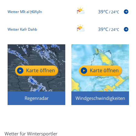
39°C
Wetter Mīt al Ḩūfiyīn
/
24°C
39°C
Wetter Kafr Dahb
/
24°C
Karte öffnen
Karte öffnen
Regenradar
Windgeschwindigkeiten
Wetter für Wintersportler