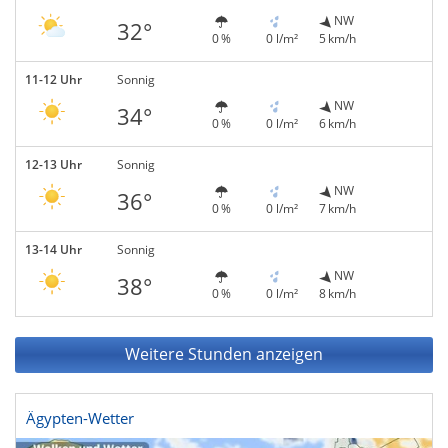
NW
32°
0 %
0 l/m²
5 km/h
11-12 Uhr
Sonnig
NW
34°
0 %
0 l/m²
6 km/h
12-13 Uhr
Sonnig
NW
36°
0 %
0 l/m²
7 km/h
13-14 Uhr
Sonnig
NW
38°
0 %
0 l/m²
8 km/h
Weitere Stunden anzeigen
Ägypten-Wetter