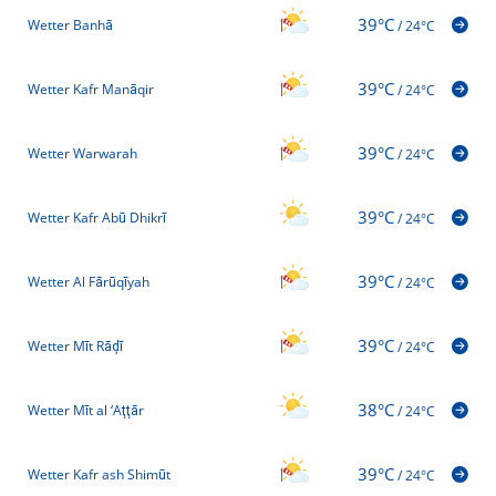
39°C
Wetter Banhā
/
24°C
39°C
Wetter Kafr Manāqir
/
24°C
39°C
Wetter Warwarah
/
24°C
39°C
Wetter Kafr Abū Dhikrī
/
24°C
39°C
Wetter Al Fārūqīyah
/
24°C
39°C
Wetter Mīt Rāḑī
/
24°C
38°C
Wetter Mīt al ‘Aţţār
/
24°C
39°C
Wetter Kafr ash Shimūt
/
24°C