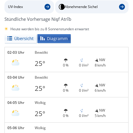
UV-Index
Abnehmende Sichel
Stündliche Vorhersage Nişf Atrīb
Heute werden bis zu 8 Sonnenstunden erwartet
Übersicht
Diagramm
02-03 Uhr
Bewölkt
NW
25°
0 %
0 l/m²
8 km/h
03-04 Uhr
Bewölkt
NW
25°
0 %
0 l/m²
6 km/h
04-05 Uhr
Wolkig
NW
25°
0 %
0 l/m²
5 km/h
05-06 Uhr
Wolkig