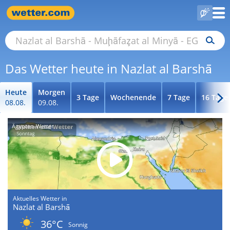
Das Wetter heute in Nazlat al Barshā
Heute
Morgen
3 Tage
Wochenende
7 Tage
16 Tage
08.08.
09.08.
Ägypten-Wetter
Aktuelles Wetter in
Nazlat al Barshā
36°C
Sonnig