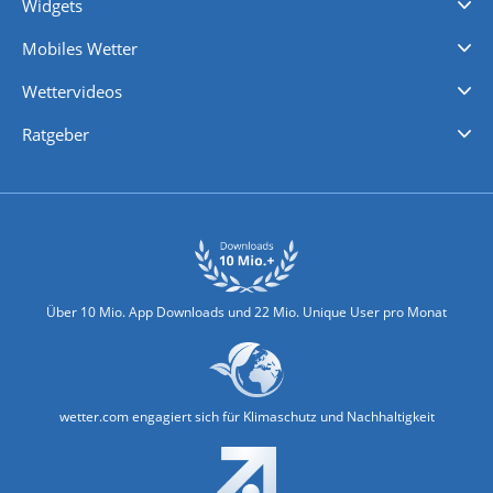
Widgets
Regenradar
Windgeschwindigkeiten
Temperatur
Sonnenschein
Wassertemperatur
Mobiles Wetter
iPhone Wetter
iPad Wetter
Android Wetter
Wettervideos
Nachrichten
Deutschlandwetter
Schweizwetter
Österreichwetter
Regionalwetter
Wetter in Europa
Wetter Weltweit
Wetterlexikon
Promi-News
Ratgeber
Biowetter
Glätteindex
Reiseziel Finder
Erkältungswetter
Klima & Umwelt
Über 10 Mio. App Downloads und 22 Mio. Unique User pro Monat
wetter.com engagiert sich für Klimaschutz und Nachhaltigkeit