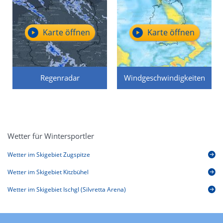
Karte öffnen
Karte öffnen
Regenradar
Windgeschwindigkeiten
Wetter für Wintersportler
Wetter im Skigebiet Zugspitze
Wetter im Skigebiet Kitzbühel
Wetter im Skigebiet Ischgl (Silvretta Arena)