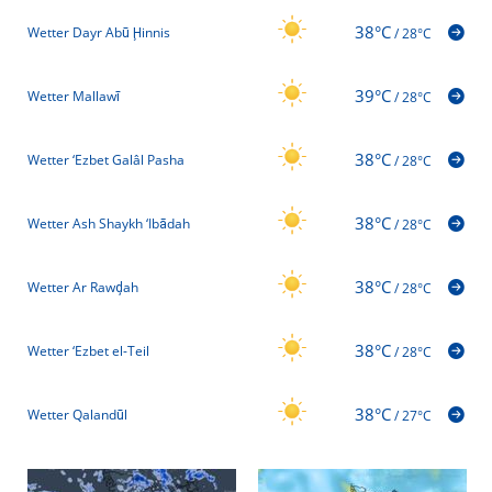
38°C
Wetter Dayr Abū Ḩinnis
/
28°C
39°C
Wetter Mallawī
/
28°C
38°C
Wetter ‘Ezbet Galâl Pasha
/
28°C
38°C
Wetter Ash Shaykh ‘Ibādah
/
28°C
38°C
Wetter Ar Rawḑah
/
28°C
38°C
Wetter ‘Ezbet el-Teil
/
28°C
38°C
Wetter Qalandūl
/
27°C