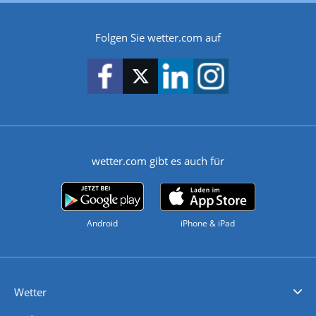
Folgen Sie wetter.com auf
wetter.com gibt es auch für
Android
iPhone & iPad
Wetter
Videovorhersagen
Kolumnen
Unwetterwarnungen
wetter.com Deutschland
wetter.com Schweiz
wetter.com Österreich
Werben
Homepage Widget
Wetter API
Wetter- und Geodaten - meteonomiqs.com
tiempo.es
meteos24.fr
ilmeteo24.it
pogoda24.pl
weather24.co.uk