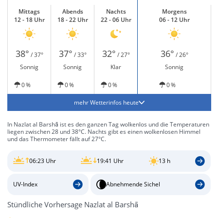
Mittags
Abends
Nachts
Morgens
12 - 18 Uhr
18 - 22 Uhr
22 - 06 Uhr
06 - 12 Uhr
38°
37°
32°
36°
/ 37°
/ 33°
/ 27°
/ 26°
Sonnig
Sonnig
Klar
Sonnig
0 %
0 %
0 %
0 %
mehr Wetterinfos heute
In Nazlat al Barshā ist es den ganzen Tag wolkenlos und die Temperaturen
liegen zwischen 28 und 38°C. Nachts gibt es einen wolkenlosen Himmel
und das Thermometer fällt auf 27°C.
06:23 Uhr
19:41 Uhr
13 h
UV-Index
Abnehmende Sichel
Stündliche Vorhersage Nazlat al Barshā