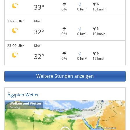
N
33°
0 %
0 l/m²
13 km/h
22-23 Uhr
Klar
N
32°
0 %
0 l/m²
13 km/h
23-00 Uhr
Klar
N
32°
0 %
0 l/m²
17 km/h
Weitere Stunden anzeigen
Ägypten-Wetter