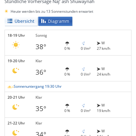
Stündliche Vorhersage Naj‘ ash Shuwaynah
Heute werden bis zu 13 Sonnenstunden erwartet
Übersicht
Diagramm
18-19 Uhr
Sonnig
W
38°
0 %
0 l/m²
27 km/h
19-20 Uhr
Klar
W
36°
0 %
0 l/m²
24 km/h
Sonnenuntergang 19:30 Uhr
20-21 Uhr
Klar
W
35°
0 %
0 l/m²
19 km/h
21-22 Uhr
Klar
W
34°