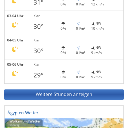
31°
0 %
0 l/m²
12 km/h
03-04 Uhr
Klar
NW
30°
0 %
0 l/m²
10 km/h
04-05 Uhr
Klar
NW
30°
0 %
0 l/m²
9 km/h
05-06 Uhr
Klar
NW
29°
0 %
0 l/m²
9 km/h
Weitere Stunden anzeigen
Ägypten-Wetter