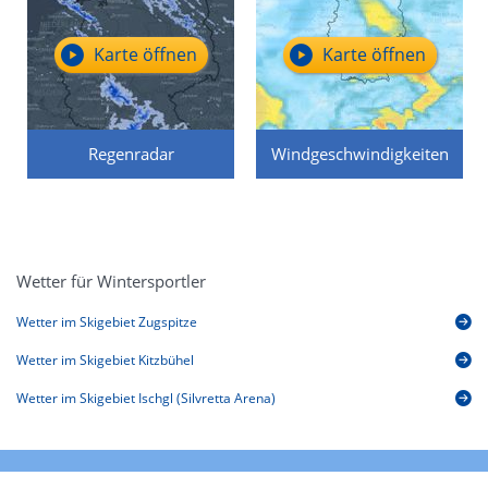
Karte öffnen
Karte öffnen
Regenradar
Windgeschwindigkeiten
Wetter für Wintersportler
Wetter im Skigebiet Zugspitze
Wetter im Skigebiet Kitzbühel
Wetter im Skigebiet Ischgl (Silvretta Arena)