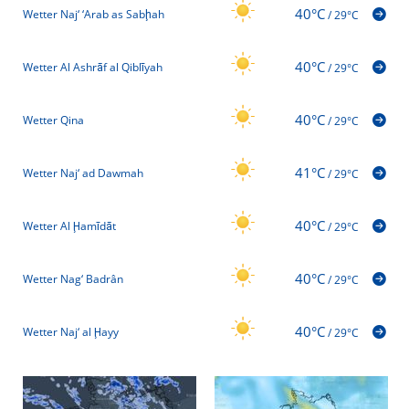
40°C
Wetter Naj‘ ‘Arab as Sabḩah
/
29°C
40°C
Wetter Al Ashrāf al Qiblīyah
/
29°C
40°C
Wetter Qina
/
29°C
41°C
Wetter Naj‘ ad Dawmah
/
29°C
40°C
Wetter Al Ḩamīdāt
/
29°C
40°C
Wetter Nag‘ Badrân
/
29°C
40°C
Wetter Naj‘ al Ḩayy
/
29°C