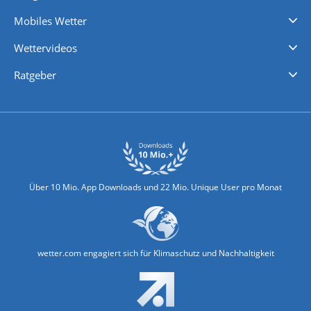
Regenradar
Windgeschwindigkeiten
Temperatur
Sonnenschein
Wassertemperatur
Mobiles Wetter
iPhone Wetter
iPad Wetter
Android Wetter
Wettervideos
Nachrichten
Deutschlandwetter
Schweizwetter
Österreichwetter
Regionalwetter
Wetter in Europa
Wetter Weltweit
Wetterlexikon
Promi-News
Ratgeber
Biowetter
Glätteindex
Reiseziel Finder
Erkältungswetter
Klima & Umwelt
Über 10 Mio. App Downloads und 22 Mio. Unique User pro Monat
wetter.com engagiert sich für Klimaschutz und Nachhaltigkeit