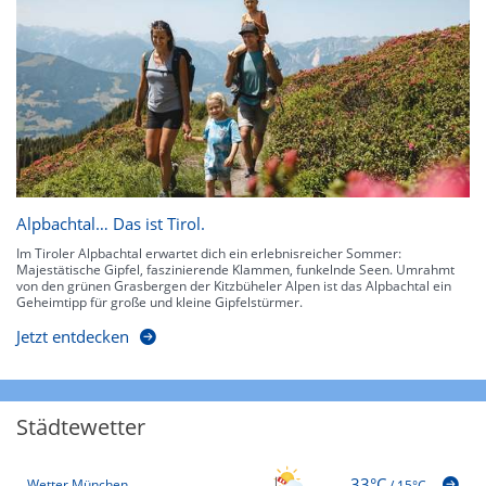
Alpbachtal… Das ist Tirol.
Im Tiroler Alpbachtal erwartet dich ein erlebnisreicher Sommer:
Majestätische Gipfel, faszinierende Klammen, funkelnde Seen. Umrahmt
von den grünen Grasbergen der Kitzbüheler Alpen ist das Alpbachtal ein
Geheimtipp für große und kleine Gipfelstürmer.
Jetzt entdecken
Städtewetter
33°C
Wetter München
/
15°C