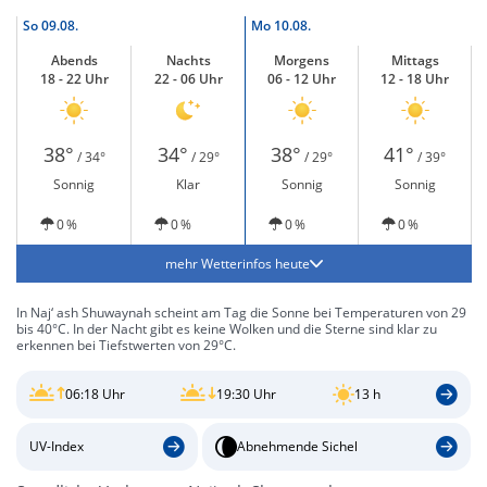
So
09.08.
Mo
10.08.
Abends
Nachts
Morgens
Mittags
18 - 22 Uhr
22 - 06 Uhr
06 - 12 Uhr
12 - 18 Uhr
38°
34°
38°
41°
/ 34°
/ 29°
/ 29°
/ 39°
Sonnig
Klar
Sonnig
Sonnig
0 %
0 %
0 %
0 %
mehr Wetterinfos heute
In Naj‘ ash Shuwaynah scheint am Tag die Sonne bei Temperaturen von 29
bis 40°C. In der Nacht gibt es keine Wolken und die Sterne sind klar zu
erkennen bei Tiefstwerten von 29°C.
06:18 Uhr
19:30 Uhr
13 h
UV-Index
Abnehmende Sichel