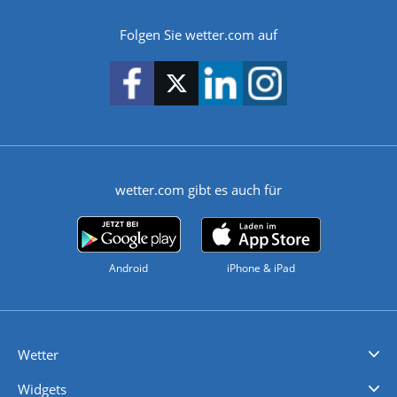
Folgen Sie wetter.com auf
wetter.com gibt es auch für
Android
iPhone & iPad
Wetter
Videovorhersagen
Kolumnen
Unwetterwarnungen
wetter.com Deutschland
wetter.com Schweiz
wetter.com Österreich
Werben
Homepage Widget
Wetter API
Wetter- und Geodaten - meteonomiqs.com
tiempo.es
meteos24.fr
ilmeteo24.it
pogoda24.pl
weather24.co.uk
Widgets