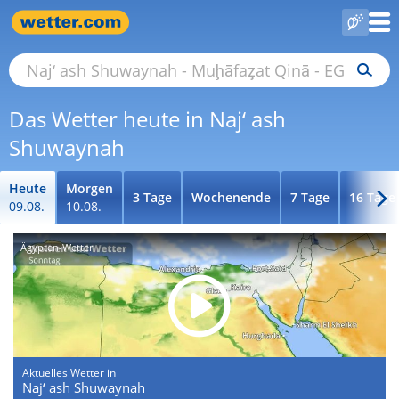
Das Wetter heute in Naj‘ ash
Shuwaynah
Heute
Morgen
3 Tage
Wochenende
7 Tage
16 Tage
09.08.
10.08.
Ägypten-Wetter
Aktuelles Wetter in
Naj‘ ash Shuwaynah