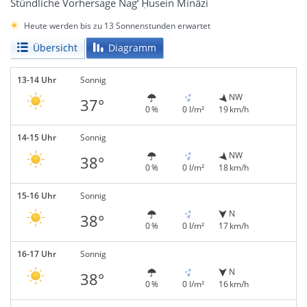
Stündliche Vorhersage Nag‘ Ḥusein Minâzi
Heute werden bis zu 13 Sonnenstunden erwartet
Übersicht
Diagramm
13-14 Uhr
Sonnig
NW
37°
0 %
0 l/m²
19 km/h
14-15 Uhr
Sonnig
NW
38°
0 %
0 l/m²
18 km/h
15-16 Uhr
Sonnig
N
38°
0 %
0 l/m²
17 km/h
16-17 Uhr
Sonnig
N
38°
0 %
0 l/m²
16 km/h