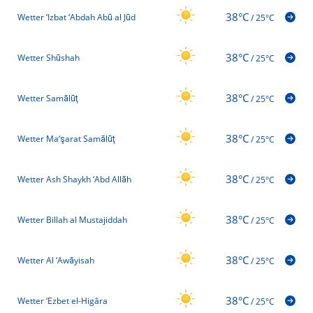
38°C
Wetter ‘Izbat ‘Abdah Abū al Jūd
/
25°C
38°C
Wetter Shūshah
/
25°C
38°C
Wetter Samālūţ
/
25°C
38°C
Wetter Ma‘şarat Samālūţ
/
25°C
38°C
Wetter Ash Shaykh ‘Abd Allāh
/
25°C
38°C
Wetter Billah al Mustajiddah
/
25°C
38°C
Wetter Al ‘Awāyisah
/
25°C
38°C
Wetter ‘Ezbet el-Higâra
/
25°C