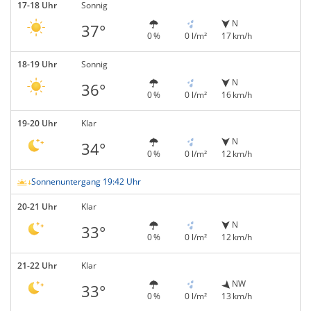
17-18 Uhr
Sonnig
N
37°
0 %
0 l/m²
17 km/h
18-19 Uhr
Sonnig
N
36°
0 %
0 l/m²
16 km/h
19-20 Uhr
Klar
N
34°
0 %
0 l/m²
12 km/h
Sonnenuntergang 19:42 Uhr
20-21 Uhr
Klar
N
33°
0 %
0 l/m²
12 km/h
21-22 Uhr
Klar
NW
33°
0 %
0 l/m²
13 km/h