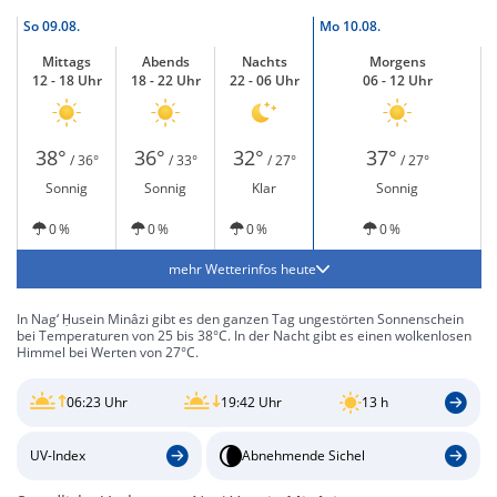
So
09.08.
Mo
10.08.
Mittags
Abends
Nachts
Morgens
12 - 18 Uhr
18 - 22 Uhr
22 - 06 Uhr
06 - 12 Uhr
38°
36°
32°
37°
/ 36°
/ 33°
/ 27°
/ 27°
Sonnig
Sonnig
Klar
Sonnig
0 %
0 %
0 %
0 %
mehr Wetterinfos heute
In Nag‘ Ḥusein Minâzi gibt es den ganzen Tag ungestörten Sonnenschein
bei Temperaturen von 25 bis 38°C. In der Nacht gibt es einen wolkenlosen
Himmel bei Werten von 27°C.
06:23 Uhr
19:42 Uhr
13 h
UV-Index
Abnehmende Sichel