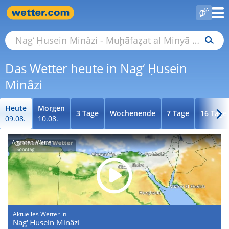
Das Wetter heute in Nag‘ Ḥusein
Minâzi
Heute
Morgen
3 Tage
Wochenende
7 Tage
16 Tage
09.08.
10.08.
Ägypten-Wetter
Aktuelles Wetter in
Nag‘ Ḥusein Minâzi