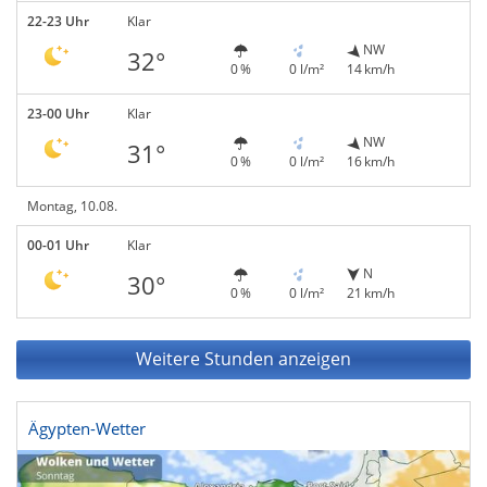
22-23 Uhr
Klar
NW
32°
0 %
0 l/m²
14 km/h
23-00 Uhr
Klar
NW
31°
0 %
0 l/m²
16 km/h
Montag, 10.08.
00-01 Uhr
Klar
N
30°
0 %
0 l/m²
21 km/h
Weitere Stunden anzeigen
Ägypten-Wetter