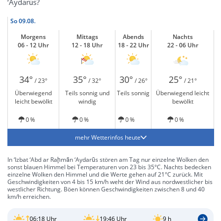
‘Aydarūs?
So
09.08.
Morgens
Mittags
Abends
Nachts
06 - 12 Uhr
12 - 18 Uhr
18 - 22 Uhr
22 - 06 Uhr
34°
35°
30°
25°
/ 23°
/ 32°
/ 26°
/ 21°
Überwiegend
Teils sonnig und
Teils sonnig
Überwiegend leicht
leicht bewölkt
windig
bewölkt
0 %
0 %
0 %
0 %
mehr Wetterinfos heute
In ‘Izbat ‘Abd ar Raḩmān ‘Aydarūs stören am Tag nur einzelne Wolken den
sonst blauen Himmel bei Temperaturen von 23 bis 35°C. Nachts bedecken
einzelne Wolken den Himmel und die Werte gehen auf 21°C zurück. Mit
Geschwindigkeiten von 4 bis 15 km/h weht der Wind aus nordwestlicher bis
westlicher Richtung. Böen können Geschwindigkeiten zwischen 8 und 40
km/h erreichen.
06:18 Uhr
19:46 Uhr
9 h