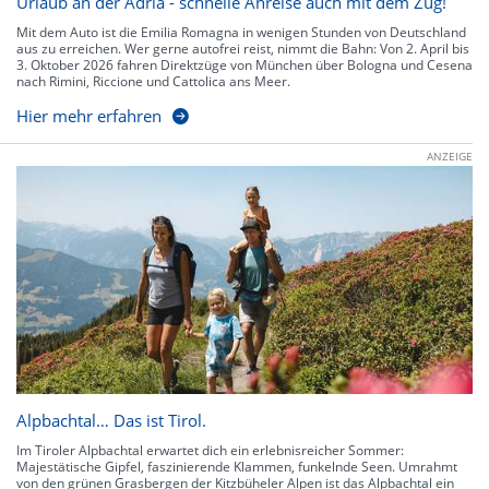
Urlaub an der Adria - schnelle Anreise auch mit dem Zug!
Mit dem Auto ist die Emilia Romagna in wenigen Stunden von Deutschland
aus zu erreichen. Wer gerne autofrei reist, nimmt die Bahn: Von 2. April bis
3. Oktober 2026 fahren Direktzüge von München über Bologna und Cesena
nach Rimini, Riccione und Cattolica ans Meer.
Hier mehr erfahren
ANZEIGE
Alpbachtal… Das ist Tirol.
Im Tiroler Alpbachtal erwartet dich ein erlebnisreicher Sommer:
Majestätische Gipfel, faszinierende Klammen, funkelnde Seen. Umrahmt
von den grünen Grasbergen der Kitzbüheler Alpen ist das Alpbachtal ein