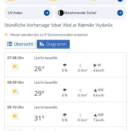
UV-Index
Abnehmende Sichel
Stündliche Vorhersage ‘Izbat ‘Abd ar Raḩmān ‘Aydarūs
Heute werden bis zu 9 Sonnenstunden erwartet
Übersicht
Diagramm
07-08 Uhr
Leicht bewölkt
W
26°
0 %
0 l/m²
4 km/h
08-09 Uhr
Leicht bewölkt
NW
29°
0 %
0 l/m²
6 km/h
09-10 Uhr
Leicht bewölkt
NW
31°
0 %
0 l/m²
7 km/h