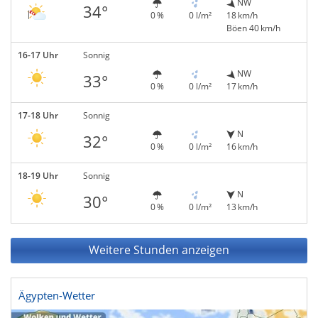
NW
34°
0 %
0 l/m²
18 km/h
Böen 40 km/h
16-17 Uhr
Sonnig
NW
33°
0 %
0 l/m²
17 km/h
17-18 Uhr
Sonnig
N
32°
0 %
0 l/m²
16 km/h
18-19 Uhr
Sonnig
N
30°
0 %
0 l/m²
13 km/h
Weitere Stunden anzeigen
Ägypten-Wetter