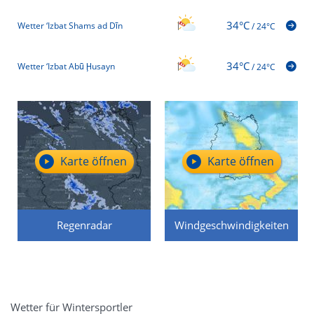
34°C
Wetter ‘Izbat Shams ad Dīn
/
24°C
34°C
Wetter ‘Izbat Abū Ḩusayn
/
24°C
Karte öffnen
Karte öffnen
Regenradar
Windgeschwindigkeiten
Wetter für Wintersportler