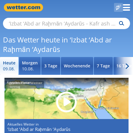
Das Wetter heute in ‘Izbat ‘Abd ar
Raḩmān ‘Aydarūs
Heute
Morgen
3 Tage
Wochenende
7 Tage
16 Tage
09.08.
10.08.
Ägypten-Wetter
Aktuelles Wetter in
‘Izbat ‘Abd ar Raḩmān ‘Aydarūs