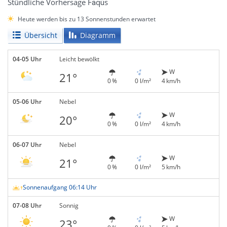
Stündliche Vorhersage Fāqūs
Heute werden bis zu 13 Sonnenstunden erwartet
Übersicht
Diagramm
04-05 Uhr
Leicht bewölkt
W
21°
0 %
0 l/m²
4 km/h
05-06 Uhr
Nebel
W
20°
0 %
0 l/m²
4 km/h
06-07 Uhr
Nebel
W
21°
0 %
0 l/m²
5 km/h
Sonnenaufgang 06:14 Uhr
07-08 Uhr
Sonnig
W
23°