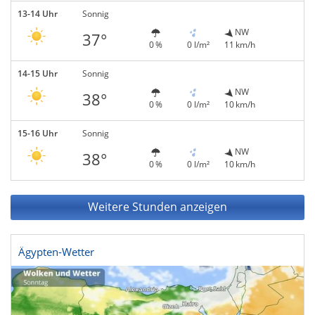
13-14 Uhr
Sonnig
NW
37°
0 %
0 l/m²
11 km/h
14-15 Uhr
Sonnig
NW
38°
0 %
0 l/m²
10 km/h
15-16 Uhr
Sonnig
NW
38°
0 %
0 l/m²
10 km/h
Weitere Stunden anzeigen
Ägypten-Wetter