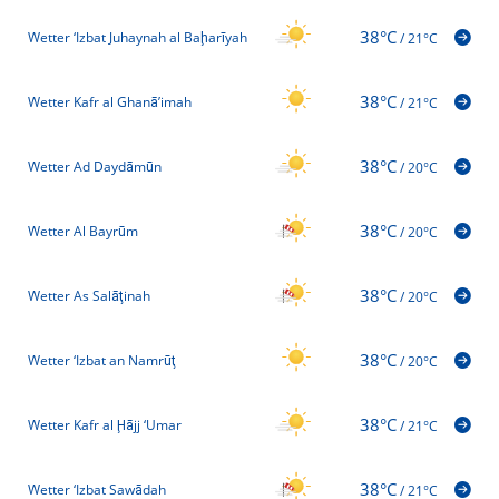
38°C
Wetter ‘Izbat Juhaynah al Baḩarīyah
/
21°C
38°C
Wetter Kafr al Ghanā’imah
/
21°C
38°C
Wetter Ad Daydāmūn
/
20°C
38°C
Wetter Al Bayrūm
/
20°C
38°C
Wetter As Salāţinah
/
20°C
38°C
Wetter ‘Izbat an Namrūţ
/
20°C
38°C
Wetter Kafr al Ḩājj ‘Umar
/
21°C
38°C
Wetter ‘Izbat Sawādah
/
21°C