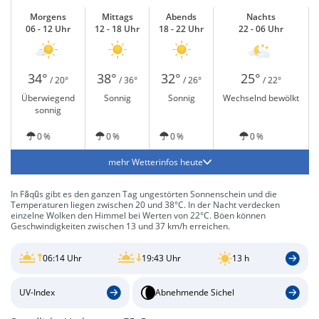
Morgens
Mittags
Abends
Nachts
06 - 12 Uhr
12 - 18 Uhr
18 - 22 Uhr
22 - 06 Uhr
34°
38°
32°
25°
/ 20°
/ 36°
/ 26°
/ 22°
Überwiegend
Sonnig
Sonnig
Wechselnd bewölkt
sonnig
0 %
0 %
0 %
0 %
mehr Wetterinfos heute
In Fāqūs gibt es den ganzen Tag ungestörten Sonnenschein und die
Temperaturen liegen zwischen 20 und 38°C. In der Nacht verdecken
einzelne Wolken den Himmel bei Werten von 22°C. Böen können
Geschwindigkeiten zwischen 13 und 37 km/h erreichen.
06:14 Uhr
19:43 Uhr
13 h
UV-Index
Abnehmende Sichel