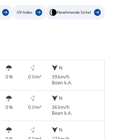
UV-Index
Abnehmende Sichel
N
0 %
0 l/m²
39 km/h
Böen k.A.
N
0 %
0 l/m²
36 km/h
Böen k.A.
N
0 %
0 l/m²
27 km/h