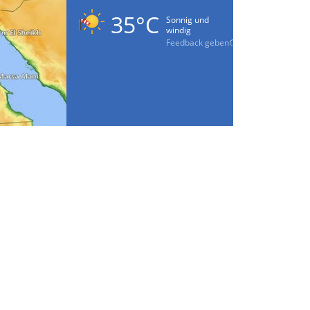
35°C
Sonnig und
windig
Feedback geben