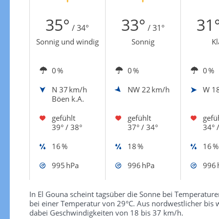
Zur Windgeschwindigkeitenkarte
35°
33°
31
/ 34°
/ 31°
Sonnig und windig
Sonnig
Kl
0 %
0 %
0 %
N
37 km/h
NW
22 km/h
W
1
Böen k.A.
gefühlt
gefühlt
gefü
39° / 38°
37° / 34°
34° 
16 %
18 %
16 %
995 hPa
996 hPa
996 
In El Gouna scheint tagsüber die Sonne bei Temperaturen
bei einer Temperatur von 29°C. Aus nordwestlicher bis 
dabei Geschwindigkeiten von 18 bis 37 km/h.