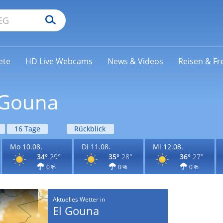
ete
HD Live Webcams
News & Videos
Reisen & Fre
 Gouna
16 Tage
Rückblick
Mo 10.08.
Di 11.08.
Mi 12.08.
34°
29°
35°
28°
36°
27°
0 %
0 %
0 %
Aktuelles Wetter in
El Gouna