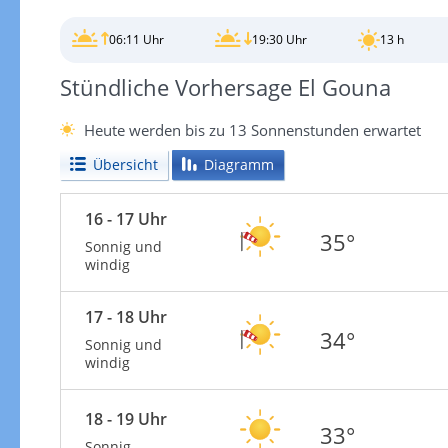
06:11 Uhr
19:30 Uhr
13 h
Stündliche Vorhersage El Gouna
Heute werden bis zu 13 Sonnenstunden erwartet
Übersicht
Diagramm
16 - 17 Uhr
35°
Sonnig und
windig
17 - 18 Uhr
34°
Sonnig und
windig
18 - 19 Uhr
33°
Sonnig