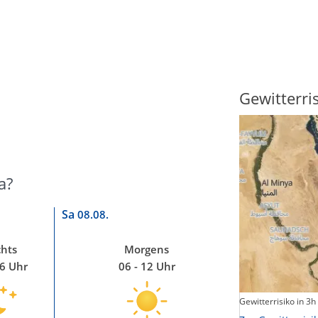
Sonnenscheindauer
Gewitterri
a?
Sa
08.08.
hts
Morgens
06 Uhr
06 - 12 Uhr
Sonnenschein heute
Gewitterrisiko in 3h