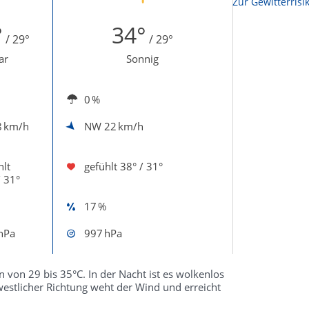
Zur Sonnenscheindauerkarte
Zur Gewitterrisi
°
34°
/ 29°
/ 29°
ar
Sonnig
0 %
8 km/h
NW
22 km/h
hlt
gefühlt
38° / 31°
/ 31°
17 %
hPa
997 hPa
 von 29 bis 35°C. In der Nacht ist es wolkenlos
westlicher Richtung weht der Wind und erreicht