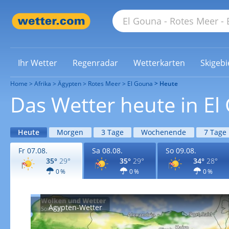
Ihr Wetter
Regenradar
Wetterkarten
Skigebi
Home
Afrika
Ägypten
Rotes Meer
El Gouna
Heute
Das Wetter heute in El
Heute
Morgen
3 Tage
Wochenende
7 Tage
Fr 07.08.
Sa 08.08.
So 09.08.
35°
29°
35°
29°
34°
28°
0 %
0 %
0 %
Ägypten-Wetter