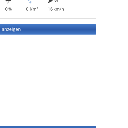
W
0 %
0 l/m²
16 km/h
 anzeigen