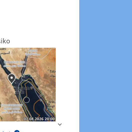
siko
Windböen
Windböen heute