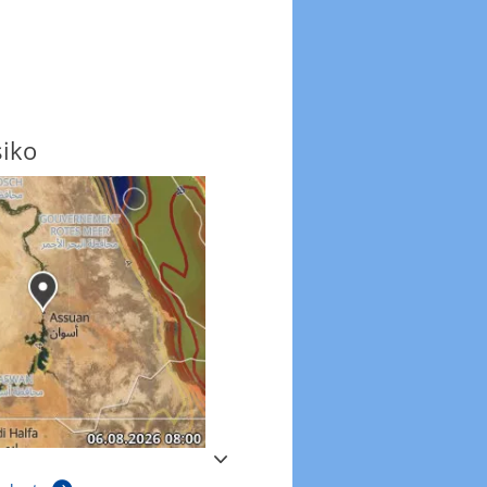
siko
Windböen
Windböen heute