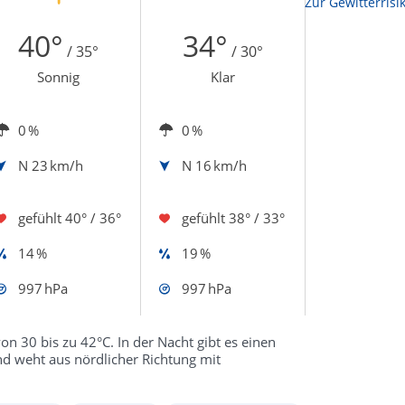
Zur Sonnenscheindauerkarte
Zur Gewitterrisi
40°
34°
/ 35°
/ 30°
Sonnig
Klar
0 %
0 %
N
23 km/h
N
16 km/h
gefühlt
40° / 36°
gefühlt
38° / 33°
14 %
19 %
997 hPa
997 hPa
n 30 bis zu 42°C. In der Nacht gibt es einen
d weht aus nördlicher Richtung mit