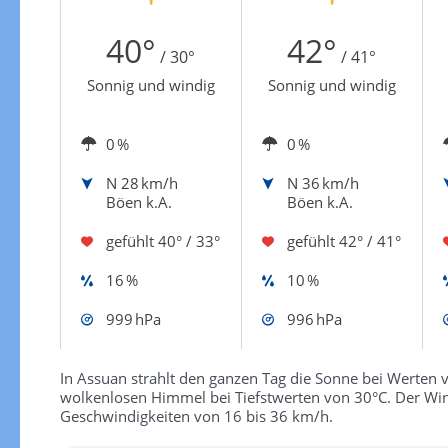
Zur Windgeschwindigkeitenkarte
40°
42°
/ 30°
/ 41°
Sonnig und windig
Sonnig und windig
0 %
0 %
N
28 km/h
N
36 km/h
Böen k.A.
Böen k.A.
gefühlt
40° / 33°
gefühlt
42° / 41°
16 %
10 %
999 hPa
996 hPa
In Assuan strahlt den ganzen Tag die Sonne bei Werten vo
wolkenlosen Himmel bei Tiefstwerten von 30°C. Der Win
Geschwindigkeiten von 16 bis 36 km/h.