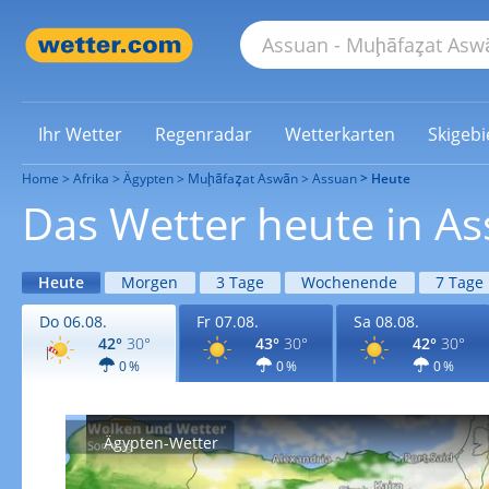
Ihr Wetter
Regenradar
Wetterkarten
Skigebi
Home
Afrika
Ägypten
Muḩāfaz̧at Aswān
Assuan
Heute
Das Wetter heute in A
Heute
Morgen
3 Tage
Wochenende
7 Tage
Do 06.08.
Fr 07.08.
Sa 08.08.
42°
30°
43°
30°
42°
30°
0 %
0 %
0 %
Ägypten-Wetter