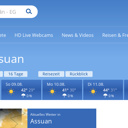
ete
HD Live Webcams
News & Videos
Reisen & Fre
ssuan
16 Tage
Reisezeit
Rückblick
So 09.08.
Mo 10.08.
Di 11.08.
42°
29°
41°
30°
44°
31°
0 %
0 %
0 %
Aktuelles Wetter in
Assuan