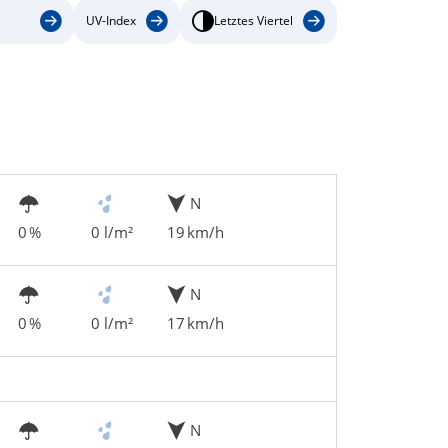
UV-Index
Letztes Viertel
N
0 %
0 l/m²
19 km/h
N
0 %
0 l/m²
17 km/h
N