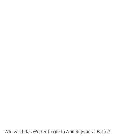
Wie wird das Wetter heute in Abū Rajwān al Baḩrī?