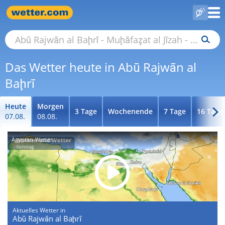
Das Wetter heute in Abū Rajwān al
Baḩrī
Heute
Morgen
3 Tage
Wochenende
7 Tage
16 Tage
07.08.
08.08.
Ägypten-Wetter
Aktuelles Wetter in
Abū Rajwān al Baḩrī