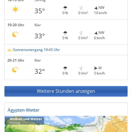
NW
35°
0 %
0 l/m²
10 km/h
19-20 Uhr
Klar
NW
33°
0 %
0 l/m²
6 km/h
Sonnenuntergang 19:43 Uhr
20-21 Uhr
Klar
W
32°
0 %
0 l/m²
5 km/h
Weitere Stunden anzeigen
Ägypten-Wetter