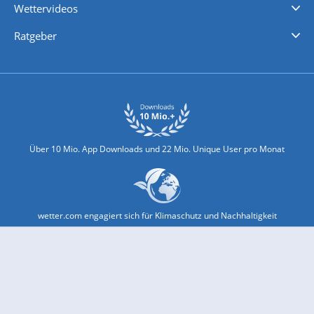
Wettervideos
Nachrichten
Deutschlandwetter
Schweizwetter
Österreichwetter
Regionalwetter
Wetter in Europa
Wetter Weltweit
Wetterlexikon
Promi-News
Ratgeber
Biowetter
Glätteindex
Reiseziel Finder
Erkältungswetter
Klima & Umwelt
Über 10 Mio. App Downloads und 22 Mio. Unique User pro Monat
wetter.com engagiert sich für Klimaschutz und Nachhaltigkeit
Bekannt aus Funk und Fernsehen: Pro7, Sat1, Kabel 1, SWR, ...