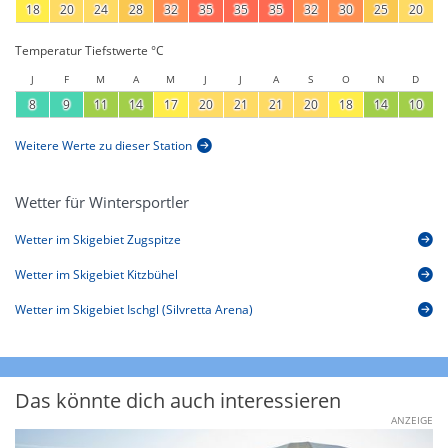
18
20
24
28
32
35
35
35
32
30
25
20
Temperatur Tiefstwerte °C
J
F
M
A
M
J
J
A
S
O
N
D
8
9
11
14
17
20
21
21
20
18
14
10
Weitere Werte zu dieser Station
Wetter für Wintersportler
Wetter im Skigebiet Zugspitze
Wetter im Skigebiet Kitzbühel
Wetter im Skigebiet Ischgl (Silvretta Arena)
Das könnte dich auch interessieren
ANZEIGE