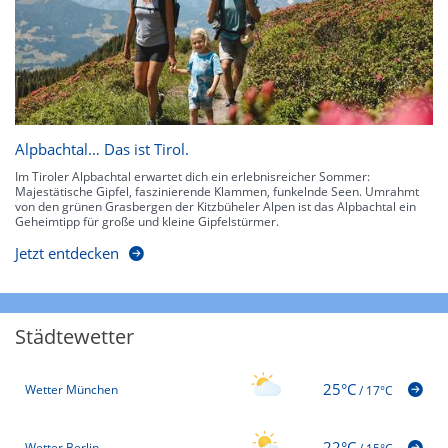
Alpbachtal… Das ist Tirol.
Im Tiroler Alpbachtal erwartet dich ein erlebnisreicher Sommer:
Majestätische Gipfel, faszinierende Klammen, funkelnde Seen. Umrahmt
von den grünen Grasbergen der Kitzbüheler Alpen ist das Alpbachtal ein
Geheimtipp für große und kleine Gipfelstürmer.
Jetzt entdecken
Städtewetter
25°C
Wetter München
/
17°C
22°C
Wetter Berlin