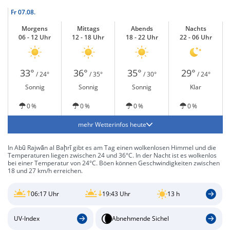
Fr
07.08.
Morgens
Mittags
Abends
Nachts
06 - 12 Uhr
12 - 18 Uhr
18 - 22 Uhr
22 - 06 Uhr
33°
36°
35°
29°
/ 24°
/ 35°
/ 30°
/ 24°
Sonnig
Sonnig
Sonnig
Klar
0 %
0 %
0 %
0 %
mehr Wetterinfos heute
In Abū Rajwān al Baḩrī gibt es am Tag einen wolkenlosen Himmel und die
Temperaturen liegen zwischen 24 und 36°C. In der Nacht ist es wolkenlos
bei einer Temperatur von 24°C. Böen können Geschwindigkeiten zwischen
18 und 27 km/h erreichen.
06:17 Uhr
19:43 Uhr
13 h
UV-Index
Abnehmende Sichel