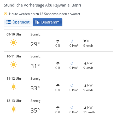
Stündliche Vorhersage Abū Rajwān al Baḩrī
Heute werden bis zu 13 Sonnenstunden erwartet
Übersicht
Diagramm
09-10 Uhr
Sonnig
N
29°
0 %
0 l/m²
9 km/h
10-11 Uhr
Sonnig
NW
31°
0 %
0 l/m²
9 km/h
11-12 Uhr
Sonnig
NW
33°
0 %
0 l/m²
9 km/h
12-13 Uhr
Sonnig
NW
35°
0 %
0 l/m²
11 km/h