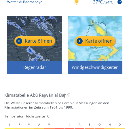
37°C
Wetter Al Badrashayn
/
24°C
Karte öffnen
Karte öffnen
Regenradar
Windgeschwindigkeiten
Klimatabelle Abū Rajwān al Baḩrī
Die Werte unserer Klimatabellen basieren auf Messungen an den
Klimastationen im Zeitraum 1961 bis 1990.
Temperatur Höchstwerte °C
J
F
M
A
M
J
J
A
S
O
N
D